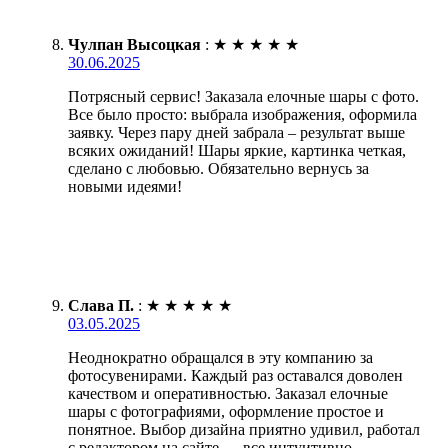
Чулпан Высоцкая
:
★
★
★
★
★
30.06.2025
Потрясный сервис! Заказала елочные шары с фото.
Все было просто: выбрала изображения, оформила
заявку. Через пару дней забрала – результат выше
всяких ожиданий! Шары яркие, картинка четкая,
сделано с любовью. Обязательно вернусь за
новыми идеями!
Слава П.
:
★
★
★
★
★
03.05.2025
Неоднократно обращался в эту компанию за
фотосувенирами. Каждый раз оставался доволен
качеством и оперативностью. Заказал елочные
шары с фотографиями, оформление простое и
понятное. Выбор дизайна приятно удивил, работал
с редактором на сайте — все интуитивно.