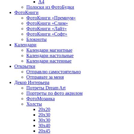
A4
Полоски из ФотоБудки
ФотоКниги
ФотоКниги «Премиум»
ФотоКниги «Слим»
ФотоКниги «Лайт»
ФотоКниги «Софт»
Блокноты
Календари
Календари магнитные
Календари настольные
Календари настенные
Открытки
Отправлю самостоятельно
Отправьте за меня
Декор Интерьера
Потреты Dream Art
Портреты по фото акрилом
ФотоМозаика
Холсты
20х20
20х30
30х30
30х40
20х45