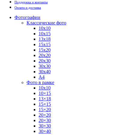
Поддержка и контакты
Оплата и доставка
Фотографии
Классические фото
10х10
10х15
13х18
15х15
15х20
20х20
20х30
30х30
30х40
А4
Фото в рамке
10х10
10×15
13×18
15×15
15×20
20×20
20×30
30×30
30×40