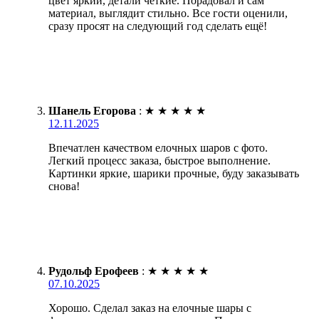
цвет яркий, детали четкие. Порадовал и сам
материал, выглядит стильно. Все гости оценили,
сразу просят на следующий год сделать ещё!
Шанель Егорова
:
★
★
★
★
★
12.11.2025
Впечатлен качеством елочных шаров с фото.
Легкий процесс заказа, быстрое выполнение.
Картинки яркие, шарики прочные, буду заказывать
снова!
Рудольф Ерофеев
:
★
★
★
★
★
07.10.2025
Хорошо. Сделал заказ на елочные шары с