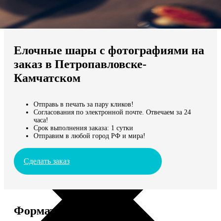
Не нашли Ваш город?
Мы доставляем по всему миру
Елочные шары с фотографиями на
Продолжить без города
заказ в Петропавловске-
Камчатском
Отправь в печать за пару кликов!
Согласования по электронной почте. Отвечаем за 24
часа!
Срок выполнения заказа: 1 сутки
Отправим в любой город РФ и мира!
Сделать заказ
Форматы и цены