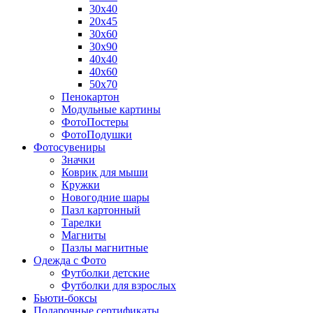
30х40
20х45
30х60
30х90
40х40
40х60
50х70
Пенокартон
Модульные картины
ФотоПостеры
ФотоПодушки
Фотоcувениры
Значки
Коврик для мыши
Кружки
Новогодние шары
Пазл картонный
Тарелки
Магниты
Пазлы магнитные
Одежда с Фото
Футболки детские
Футболки для взрослых
Бьюти-боксы
Подарочные сертификаты