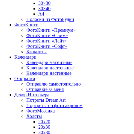
30×30
30×40
A4
Полоски из ФотоБудки
ФотоКниги
ФотоКниги «Премиум»
ФотоКниги «Слим»
ФотоКниги «Лайт»
ФотоКниги «Софт»
Блокноты
Календари
Календари магнитные
Календари настольные
Календари настенные
Открытки
Отправлю самостоятельно
Отправьте за меня
Декор Интерьера
Потреты Dream Art
Портреты по фото акрилом
ФотоМозаика
Холсты
20х20
20х30
30х30