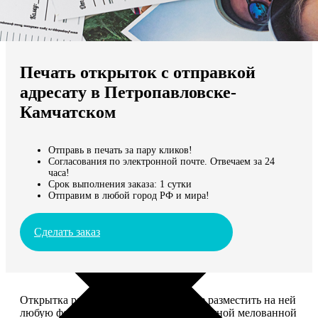
Не нашли Ваш город?
Мы доставляем по всему миру
Печать открыток с отправкой
Продолжить без города
адресату в Петропавловске-
Камчатском
Отправь в печать за пару кликов!
Согласования по электронной почте. Отвечаем за 24
часа!
Срок выполнения заказа: 1 сутки
Отправим в любой город РФ и мира!
Сделать заказ
Открытка размером 10*15, вы можете разместить на ней
любую фотографию. Печатается на плотной мелованной