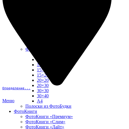
10х15
13х18
15х15
15х20
20х20
20х30
30х30
30х40
А4
Фото в рамке
10х10
10×15
13×18
15×15
15×20
20×20
20×30
Определение...
30×30
30×40
Меню
A4
Полоски из ФотоБудки
ФотоКниги
ФотоКниги «Премиум»
ФотоКниги «Слим»
ФотоКниги «Лайт»