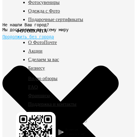
Фотосувениры
Одежда с Фото
Подарочные сертификаты
Не нашли Ваш город?
Мы доставляем по всему миру
ФОТОПОЧТА
Продолжить без города
О ФотоПочте
Акции
Сделаем за вас
Бизнесу
Видео обзоры
FAQ
Франшиза
Поддержка и контакты