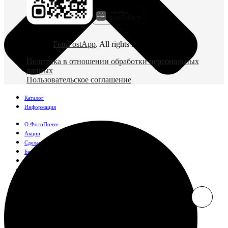
© 2026
FotoPostApp
. All rights reserved
Политика в отношении обработки персональных
данных
Пользовательское соглашение
Каталог
Информация
О ФотоПочте
Акции
Сделаем за вас
Бизнесу
FAQ
Франшиза
Поддержка и контакты
Оплата и доставка
Фотографии
Классические фото
10х10