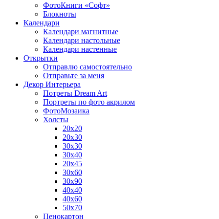
ФотоКниги «Софт»
Блокноты
Календари
Календари магнитные
Календари настольные
Календари настенные
Открытки
Отправлю самостоятельно
Отправьте за меня
Декор Интерьера
Потреты Dream Art
Портреты по фото акрилом
ФотоМозаика
Холсты
20х20
20х30
30х30
30х40
20х45
30х60
30х90
40х40
40х60
50х70
Пенокартон