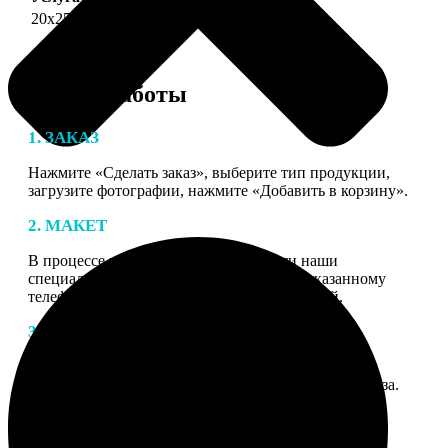
20х25
690
Этапы работы
1. ЗАКАЗ
Нажмите «Сделать заказ», выберите тип продукции,
загрузите фотографии, нажмите «Добавить в корзину».
2. МАКЕТ
В процессе подготовки заказа к печати наши
специалисты могут связаться с Вами по указанному
телефону или email для согласования деталей.
3. ИЗГОТОВЛЕНИЕ
Оплатите заказ банковской картой. После оплаты
получите подтверждение на email с описанием заказа.
Когда отправим заказ вы получите письмо с трек-
номером для отслеживания.