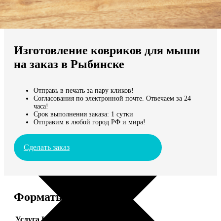
Не нашли Ваш город?
Мы доставляем по всему миру
Изготовление ковриков для мыши
Продолжить без города
на заказ в Рыбинске
Отправь в печать за пару кликов!
Согласования по электронной почте. Отвечаем за 24
часа!
Срок выполнения заказа: 1 сутки
Отправим в любой город РФ и мира!
Сделать заказ
Форматы и цены
Услуга
Цена, руб.