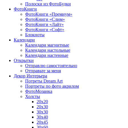
Полоски из ФотоБудки
ФотоКниги
ФотоКниги «Премиум»
ФотоКниги «Слим»
ФотоКниги «Лайт»
ФотоКниги «Софт»
Блокноты
Календари
Календари магнитные
Календари настольные
Календари настенные
Открытки
Отправлю самостоятельно
Отправьте за меня
Декор Интерьера
Потреты Dream Art
Портреты по фото акрилом
ФотоМозаика
Холсты
20х20
20х30
30х30
30х40
20х45
30х60