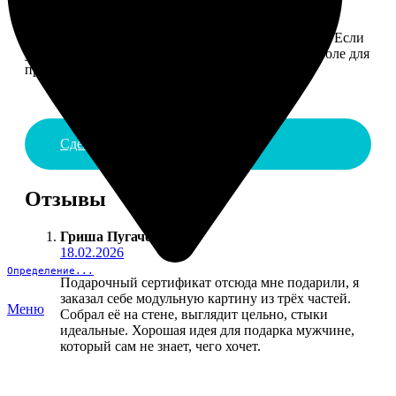
4. ДОСТАВКА И ОПЛАТА
Введите адрес и выберите способ доставки заказа. Если
у вас есть промокод, введите его в специальное поле для
промокода.
Сделать заказ
Отзывы
Гриша Пугачёв
:
18.02.2026
Определение...
Подарочный сертификат отсюда мне подарили, я
заказал себе модульную картину из трёх частей.
Меню
Собрал её на стене, выглядит цельно, стыки
идеальные. Хорошая идея для подарка мужчине,
который сам не знает, чего хочет.