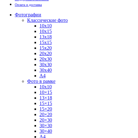
Оплата и доставка
Фотографии
Классические фото
10х10
10х15
13х18
15х15
15х20
20х20
20х30
30х30
30х40
А4
Фото в рамке
10х10
10×15
13×18
15×15
15×20
20×20
20×30
30×30
30×40
A4