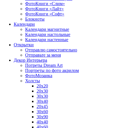
ФотоКниги «Слим»
ФотоКниги «Лайт»
ФотоКниги «Софт»
Блокноты
Календари
Календари магнитные
Календари настольные
Календари настенные
Открытки
Отправлю самостоятельно
Отправьте за меня
Декор Интерьера
Потреты Dream Art
Портреты по фото акрилом
ФотоМозаика
Холсты
20х20
20х30
30х30
30х40
20х45
30х60
30х90
40х40
40х60