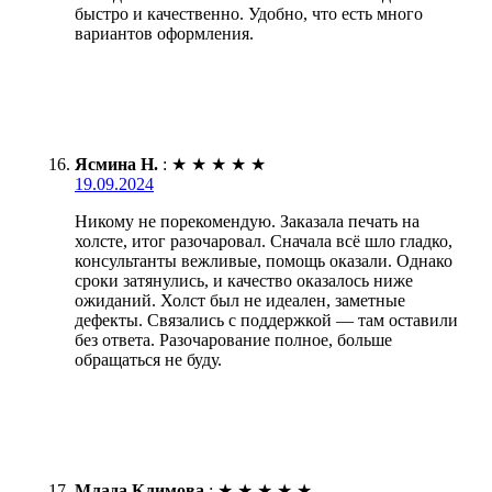
быстро и качественно. Удобно, что есть много
вариантов оформления.
Ясмина Н.
:
★
★
★
★
★
19.09.2024
Никому не порекомендую. Заказала печать на
холсте, итог разочаровал. Сначала всё шло гладко,
консультанты вежливые, помощь оказали. Однако
сроки затянулись, и качество оказалось ниже
ожиданий. Холст был не идеален, заметные
дефекты. Связались с поддержкой — там оставили
без ответа. Разочарование полное, больше
обращаться не буду.
Млада Климова
:
★
★
★
★
★