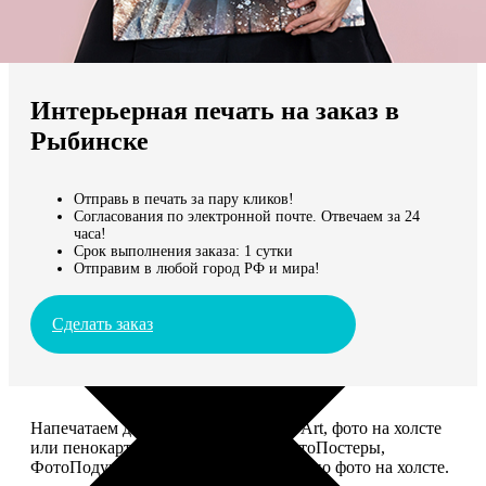
Не нашли Ваш город?
Мы доставляем по всему миру
Интерьерная печать на заказ в
Продолжить без города
Рыбинске
Отправь в печать за пару кликов!
Согласования по электронной почте. Отвечаем за 24
часа!
Срок выполнения заказа: 1 сутки
Отправим в любой город РФ и мира!
Сделать заказ
Напечатаем для вас картины Dream-Art, фото на холсте
или пенокартоне, ФотоМозаику, ФотоПостеры,
ФотоПодушки или напишем портрет по фото на холсте.