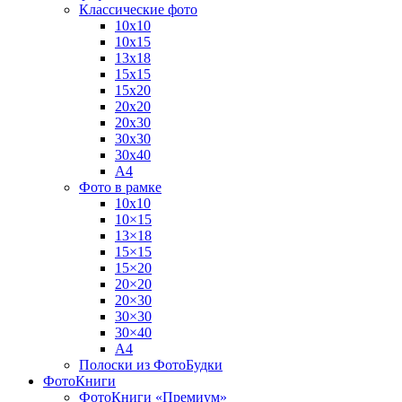
Классические фото
10х10
10х15
13х18
15х15
15х20
20х20
20х30
30х30
30х40
А4
Фото в рамке
10х10
10×15
13×18
15×15
15×20
20×20
20×30
30×30
30×40
A4
Полоски из ФотоБудки
ФотоКниги
ФотоКниги «Премиум»