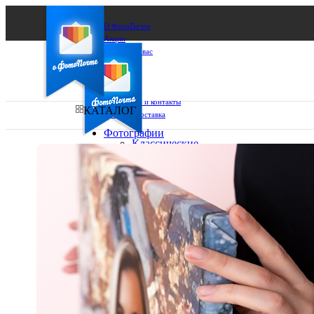
О ФотоПочте
Акции
Сделаем за вас
Бизнесу
FAQ
Франшиза
Поддержка и контакты
КАТАЛОГ
Оплата и доставка
Фотографии
Классические
фото
Ваш город:
10х10
10х15
Ваш регион доставки
13х18
15х15
Выберите из списка:
15х20
20х20
20х30
30х30
30х40
А4
Фото
в