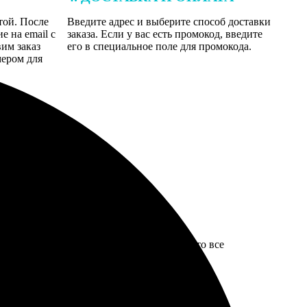
той. После
Введите адрес и выберите способ доставки
 на email с
заказа. Если у вас есть промокод, введите
вим заказ
его в специальное поле для промокода.
мером для
т, свет в комнате такой, жена говорит, что все