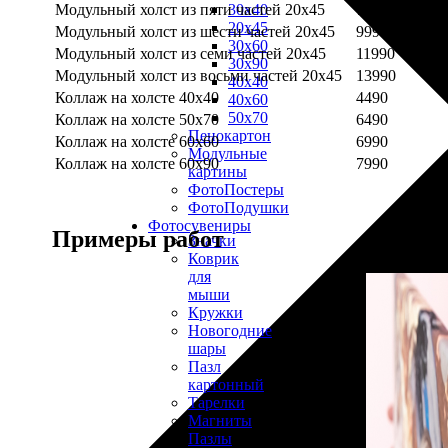
Модульный холст из пяти частей 20х45
7990
30х40
20х45
Модульный холст из шести частей 20х45
9990
30х60
Модульный холст из семи частей 20х45
11990
30х90
Модульный холст из восьми частей 20х45
13990
40х40
Коллаж на холсте 40х40
4490
40х60
50х70
Коллаж на холсте 50х70
6490
Пенокартон
Коллаж на холсте 60х60
6990
Модульные
Коллаж на холсте 60х90
7990
картины
ФотоПостеры
ФотоПодушки
Фотоcувениры
Примеры работ
Значки
Коврик
для
мыши
Кружки
Новогодние
шары
Пазл
картонный
Тарелки
Магниты
Пазлы