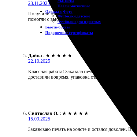
Магниты
23.11.2025
Пазлы магнитные
Одежда с Фото
Получили отличный результат! Заказала печать на
Футболки детские
помогли с выбором. Обязательно сделаю еще заказ
Футболки для взрослых
Бьюти-боксы
Подарочные сертификаты
Дайна
:
★
★
★
★
★
22.10.2025
Классная работа! Заказала печать на холсте, процес
доставили вовремя, упаковка отличная. Очень прия
Святослав О.
:
★
★
★
★
★
15.09.2025
Заказываю печать на холсте и остался доволен. Все