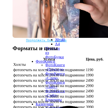
рамке
10х10
10×15
13×18
15×15
15×20
20×20
20×30
Не нашли Ваш город?
Мы доставляем по всему миру
30×30
30×40
Продолжить без города
A4
Форматы и цены
Полоски
из
ФотоБудки
Услуга
Цена, руб.
ФотоКниги
Холсты
ФотоКниги
«Премиум»
фотопечать на холсте 20х20 на подрамнике
1190
ФотоКниги
фотопечать на холсте 20х30 на подрамнике
1990
«Слим»
фотопечать на холсте 30х30 на подрамнике
2490
ФотоКниги
фотопечать на холсте 30х40 на подрамнике
2990
«Лайт»
фотопечать на холсте 20х45 на подрамнике
2490
ФотоКниги
«Софт»
фотопечать на холсте 30х60 на подрамнике
3490
Блокноты
фотопечать на холсте 30х90 на подрамнике
3990
Календари
фотопечать на холсте 40х40 на подрамнике
3990
Календари