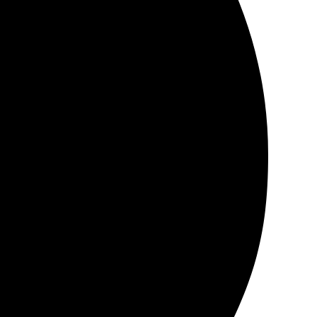
м, сайт понятный.
чать на холсте, процесс оказался простым и удобным.
лей.
ла своевременной, и упаковка надежной. Я осталась