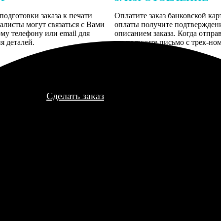
подготовки заказа к печати
Оплатите заказ банковской кар
алисты могут связаться с Вами
оплаты получите подтверждение
му телефону или email для
описанием заказа. Когда отпра
я деталей.
вы получите письмо с трек-но
отслеживания.
Сделать заказ
но, а при получении цвета показались чуть темнее. Впрочем, може