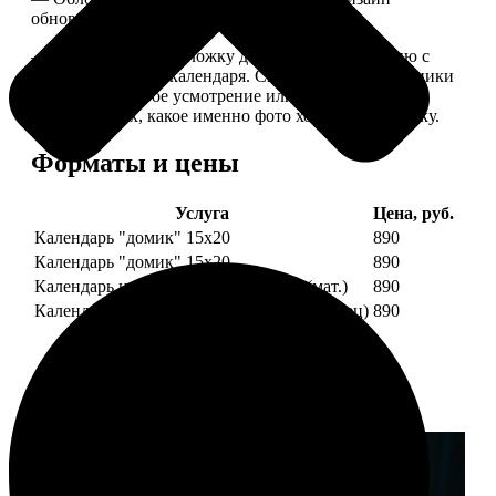
обновляем каждый год.
— В кружочек на обложку добавляем фотографию с
одной из страниц календаря. Снимок наши сотрудники
выбирают на свое усмотрение или пишите в
комментариях, какое именно фото хотите на обложку.
Форматы и цены
Услуга
Цена, руб.
Календарь "домик" 15х20
890
Календарь "домик" 15х20
890
Календарь настольный А5 210х148 (мат.)
890
Календарь настольный А5 210х148 (глянец)
890
Примеры работ