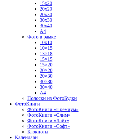
15х20
20х20
20х30
30х30
30х40
А4
Фото в рамке
10х10
10×15
13×18
15×15
15×20
20×20
20×30
30×30
30×40
A4
Полоски из ФотоБудки
ФотоКниги
ФотоКниги «Премиум»
ФотоКниги «Слим»
ФотоКниги «Лайт»
ФотоКниги «Софт»
Блокноты
Календари