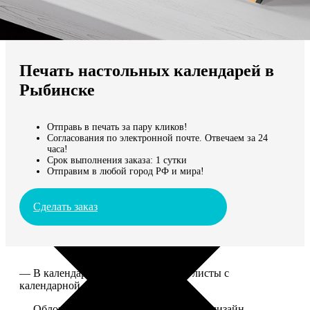
Не нашли Ваш город?
Мы доставляем по всему миру
Печать настольных календарей в
Продолжить без города
Рыбинске
Отправь в печать за пару кликов!
Согласования по электронной почте. Отвечаем за 24
часа!
Срок выполнения заказа: 1 сутки
Отправим в любой город РФ и мира!
Сделать заказ
— В календаре 13 листов: обложка+листы с
календарной сеткой.
— Обложка для календаря стандартная, дизайн