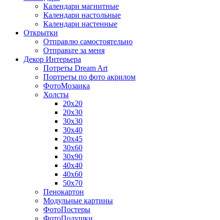
Календари магнитные
Календари настольные
Календари настенные
Открытки
Отправлю самостоятельно
Отправьте за меня
Декор Интерьера
Потреты Dream Art
Портреты по фото акрилом
ФотоМозаика
Холсты
20х20
20х30
30х30
30х40
20х45
30х60
30х90
40х40
40х60
50х70
Пенокартон
Модульные картины
ФотоПостеры
ФотоПодушки