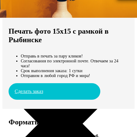
Не нашли Ваш город?
Мы доставляем по всему миру
Печать фото 15х15 с рамкой в
Продолжить без города
Рыбинске
Отправь в печать за пару кликов!
Согласования по электронной почте. Отвечаем за 24
часа!
Срок выполнения заказа: 1 сутки
Отправим в любой город РФ и мира!
Сделать заказ
Форматы и цены
Услуга
Цена, руб.