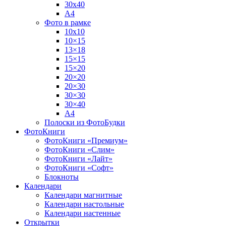
30х40
А4
Фото в рамке
10х10
10×15
13×18
15×15
15×20
20×20
20×30
30×30
30×40
A4
Полоски из ФотоБудки
ФотоКниги
ФотоКниги «Премиум»
ФотоКниги «Слим»
ФотоКниги «Лайт»
ФотоКниги «Софт»
Блокноты
Календари
Календари магнитные
Календари настольные
Календари настенные
Открытки