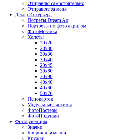
Отправлю самостоятельно
Отправьте за меня
Декор Интерьера
Потреты Dream Art
Портреты по фото акрилом
ФотоМозаика
Холсты
20х20
20х30
30х30
30х40
20х45
30х60
30х90
40х40
40х60
50х70
Пенокартон
Модульные картины
ФотоПостеры
ФотоПодушки
Фотоcувениры
Значки
Коврик для мыши
Кружки