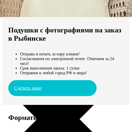
Не нашли Ваш город?
Мы доставляем по всему миру
Подушки с фотографиями на заказ
Продолжить без города
в Рыбинске
Отправь в печать за пару кликов!
Согласования по электронной почте. Отвечаем за 24
часа!
Срок выполнения заказа: 1 сутки
Отправим в любой город РФ и мира!
Сделать заказ
Форматы и цены
Услуга
Цена, руб.