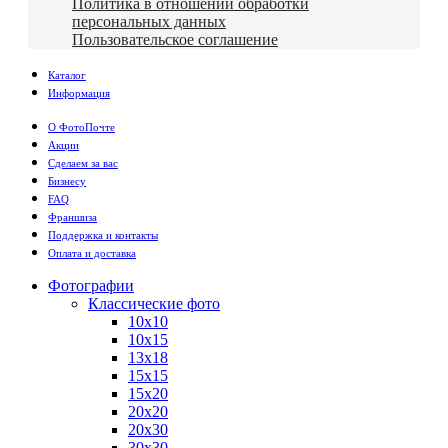
Политика в отношении обработки
персональных данных
Пользовательское соглашение
Каталог
Информация
О ФотоПочте
Акции
Сделаем за вас
Бизнесу
FAQ
Франшиза
Поддержка и контакты
Оплата и доставка
Фотографии
Классические фото
10х10
10х15
13х18
15х15
15х20
20х20
20х30
30х30