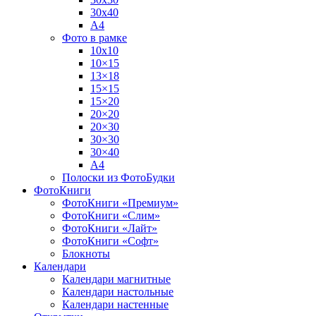
30х40
А4
Фото в рамке
10х10
10×15
13×18
15×15
15×20
20×20
20×30
30×30
30×40
A4
Полоски из ФотоБудки
ФотоКниги
ФотоКниги «Премиум»
ФотоКниги «Слим»
ФотоКниги «Лайт»
ФотоКниги «Софт»
Блокноты
Календари
Календари магнитные
Календари настольные
Календари настенные