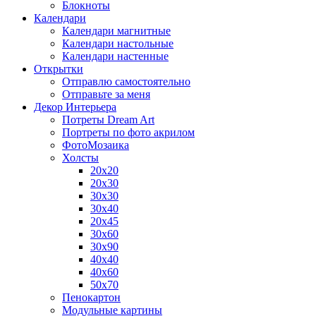
Блокноты
Календари
Календари магнитные
Календари настольные
Календари настенные
Открытки
Отправлю самостоятельно
Отправьте за меня
Декор Интерьера
Потреты Dream Art
Портреты по фото акрилом
ФотоМозаика
Холсты
20х20
20х30
30х30
30х40
20х45
30х60
30х90
40х40
40х60
50х70
Пенокартон
Модульные картины