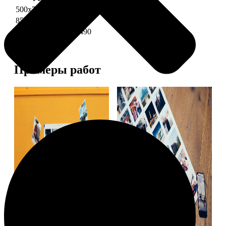
500х700 глянец
2490
850х600 глянец
3490
1200х850 глянец
5490
Примеры работ