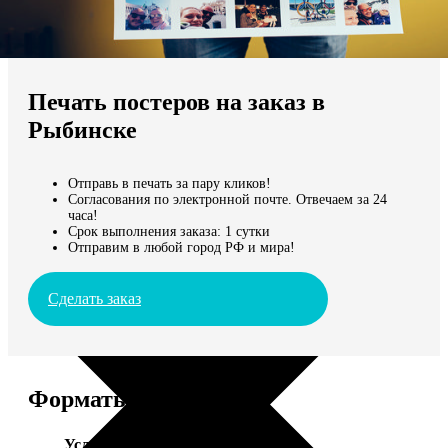
Не нашли Ваш город?
Мы доставляем по всему миру
Печать постеров на заказ в
Продолжить без города
Рыбинске
Отправь в печать за пару кликов!
Согласования по электронной почте. Отвечаем за 24
часа!
Срок выполнения заказа: 1 сутки
Отправим в любой город РФ и мира!
Сделать заказ
Форматы и цены
Услуга
Цена, руб.