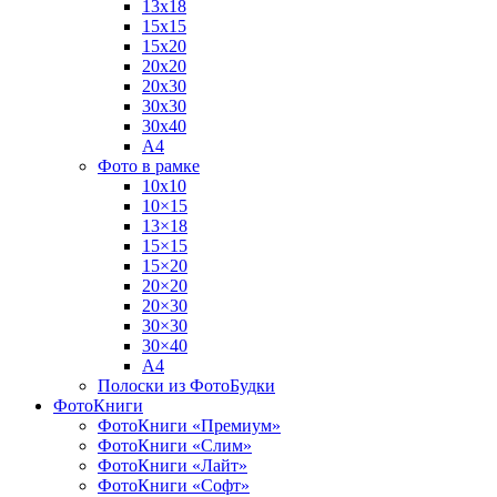
13х18
15х15
15х20
20х20
20х30
30х30
30х40
А4
Фото в рамке
10х10
10×15
13×18
15×15
15×20
20×20
20×30
30×30
30×40
A4
Полоски из ФотоБудки
ФотоКниги
ФотоКниги «Премиум»
ФотоКниги «Слим»
ФотоКниги «Лайт»
ФотоКниги «Софт»