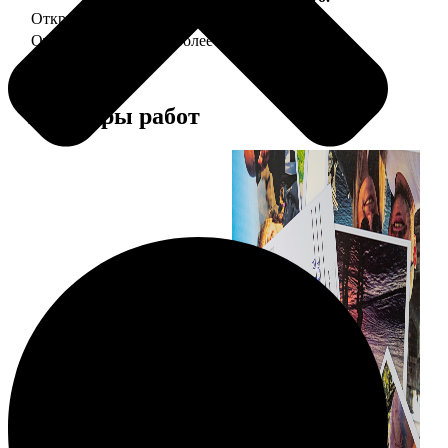
Открытка А5 "отправим за Вас"
150
Открытка А5 6 шт и более
от 890
Примеры работ