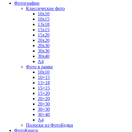
Фотографии
Классические фото
10х10
10х15
13х18
15х15
15х20
20х20
20х30
30х30
30х40
А4
Фото в рамке
10х10
10×15
13×18
15×15
15×20
20×20
20×30
30×30
30×40
A4
Полоски из ФотоБудки
ФотоКниги