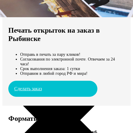
Не нашли Ваш город?
Мы доставляем по всему миру
Печать открыток на заказ в
Продолжить без города
Рыбинске
Отправь в печать за пару кликов!
Согласования по электронной почте. Отвечаем за 24
часа!
Срок выполнения заказа: 1 сутки
Отправим в любой город РФ и мира!
Сделать заказ
Форматы и цены
Услуга
Цена, руб.