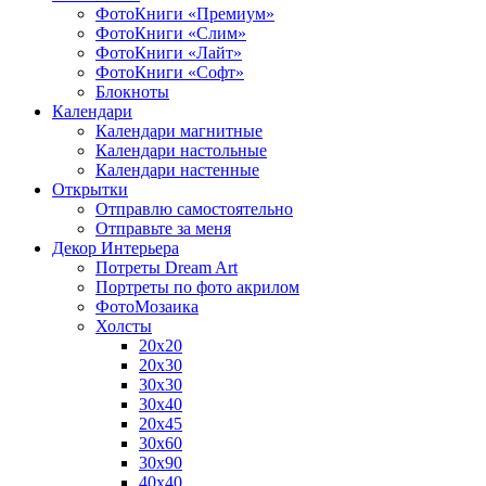
ФотоКниги «Премиум»
ФотоКниги «Слим»
ФотоКниги «Лайт»
ФотоКниги «Софт»
Блокноты
Календари
Календари магнитные
Календари настольные
Календари настенные
Открытки
Отправлю самостоятельно
Отправьте за меня
Декор Интерьера
Потреты Dream Art
Портреты по фото акрилом
ФотоМозаика
Холсты
20х20
20х30
30х30
30х40
20х45
30х60
30х90
40х40