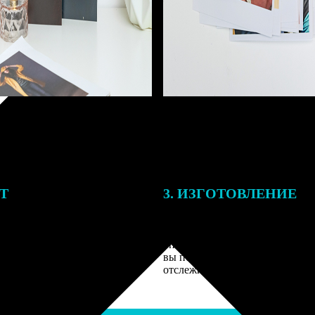
ЕТ
3. ИЗГОТОВЛЕНИЕ
подготовки заказа к печати
Оплатите заказ банковской кар
алисты могут связаться с Вами
оплаты получите подтверждение
му телефону или email для
описанием заказа. Когда отпра
я деталей.
вы получите письмо с трек-но
отслеживания.