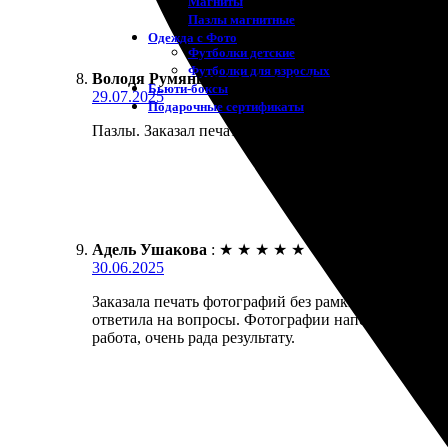
Магниты
Пазлы магнитные
Одежда с Фото
Футболки детские
Футболки для взрослых
Володя Румянцев
:
★
★
★
★
★
Бьюти-боксы
29.07.2025
Подарочные сертификаты
Пазлы. Заказал печать фото без рамки. Сделали бы
Адель Ушакова
:
★
★
★
★
★
30.06.2025
Заказала печать фотографий без рамки, осталась д
ответила на вопросы. Фотографии напечатаны на ка
работа, очень рада результату.