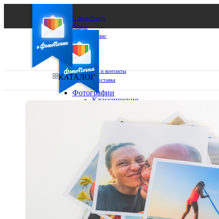
О ФотоПочте
Акции
Сделаем за вас
Бизнесу
FAQ
Франшиза
Поддержка и контакты
КАТАЛОГ
Оплата и доставка
Фотографии
Классические
фото
Ваш город:
10х10
10х15
Ваш регион доставки
13х18
15х15
Выберите из списка:
15х20
20х20
20х30
30х30
30х40
А4
Фото
в