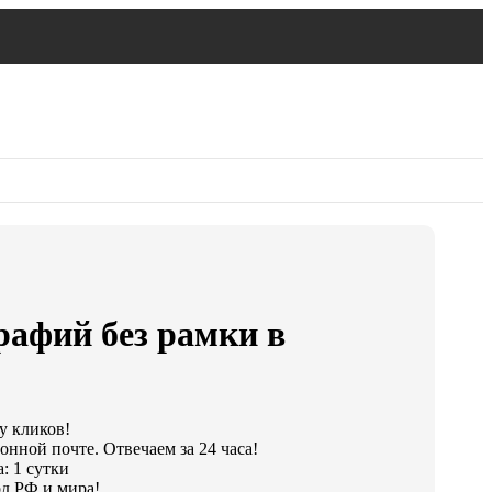
рафий без рамки в
у кликов!
онной почте. Отвечаем за 24 часа!
: 1 сутки
д РФ и мира!