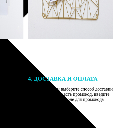
4. ДОСТАВКА И ОПЛАТА
той. После
Введите адрес и выберите способ доставки
 на email с
заказа. Если у вас есть промокод, введите
вим заказ
его в специальное поле для промокода
мером для