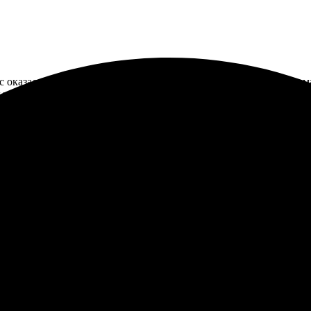
сс оказался очень простым и удобным. Выбор оформления минима
зывать фотосувениры, рекомендацией делиться буду.
ки. Все просто и удобно. Интерфейс сайта интуитивно понятен.
ёл быстро, упаковка надежная. Обязательно вернусь!