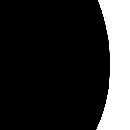
ены. Заказывала фотопечать, все идеи воплотили в
все отлично!
рала. Качество отличное, цвета яркие. Рекомендую!