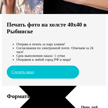
Не нашли Ваш город?
Мы доставляем по всему миру
Печать фото на холсте 40х40 в
Продолжить без города
Рыбинске
Отправь в печать за пару кликов!
Согласования по электронной почте. Отвечаем за 24
часа!
Срок выполнения заказа: 1 сутки
Отправим в любой город РФ и мира!
Сделать заказ
Форматы и цены
Услуга
Цена, руб.