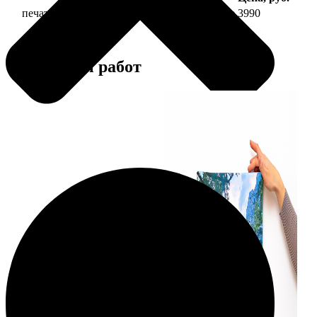
печать фото на холсте 40х40 на подрамнике
3990
Примеры работ