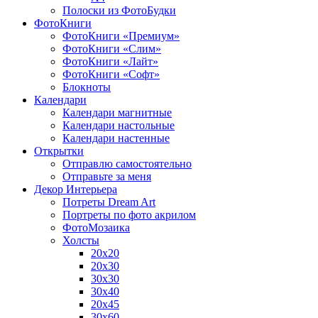
Полоски из ФотоБудки
ФотоКниги
ФотоКниги «Премиум»
ФотоКниги «Слим»
ФотоКниги «Лайт»
ФотоКниги «Софт»
Блокноты
Календари
Календари магнитные
Календари настольные
Календари настенные
Открытки
Отправлю самостоятельно
Отправьте за меня
Декор Интерьера
Потреты Dream Art
Портреты по фото акрилом
ФотоМозаика
Холсты
20х20
20х30
30х30
30х40
20х45
30х60