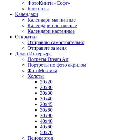
ФотоКниги «Софт»
Блокноты
Календари
Календари магнитные
Календари настольные
Календари настенные
Открытки
Отправлю самостоятельно
Отправьте за меня
Декор Интерьера
Потреты Dream Art
Портреты по фото акрилом
ФотоМозаика
Холсты
20х20
20х30
30х30
30х40
20х45
30х60
30х90
40х40
40х60
50х70
Пенокартон