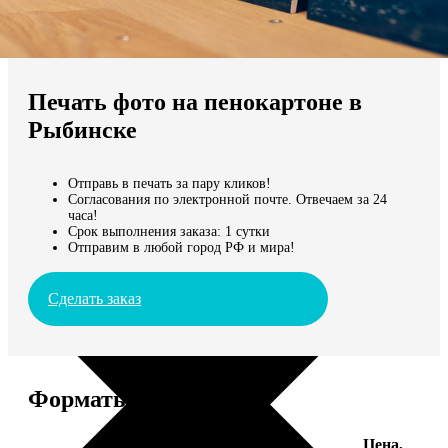
Не нашли Ваш город?
Мы доставляем по всему миру
Печать фото на пенокартоне в
Продолжить без города
Рыбинске
Отправь в печать за пару кликов!
Согласования по электронной почте. Отвечаем за 24
часа!
Срок выполнения заказа: 1 сутки
Отправим в любой город РФ и мира!
Сделать заказ
Форматы и цены
Цена,