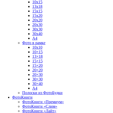
10х15
13х18
15х15
15х20
20х20
20х30
30х30
30х40
А4
Фото в рамке
10х10
10×15
13×18
15×15
15×20
20×20
20×30
30×30
30×40
A4
Полоски из ФотоБудки
ФотоКниги
ФотоКниги «Премиум»
ФотоКниги «Слим»
ФотоКниги «Лайт»