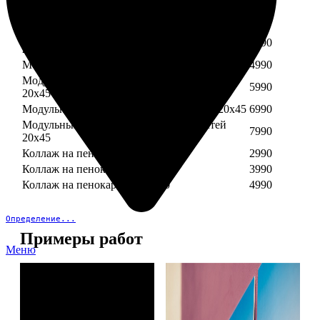
Модульный пенокартон из трех частей 30х40
3890
Модульный пенокартон из трех частей 20х45
2990
Модульный пенокартон из четырех частей
3990
20х45
Модульный пенокартон из пяти частей 20х45
4990
Модульный пенокартон из шести частей
5990
20х45
Модульный пенокартон из семи частей 20х45
6990
Модульный пенокартон из восьми частей
7990
20х45
Коллаж на пенокартоне 30х30
2990
Коллаж на пенокартоне 30х60
3990
Коллаж на пенокартоне 30х90
4990
Определение...
Примеры работ
Меню