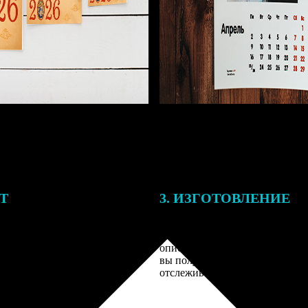
ЕТ
3. ИЗГОТОВЛЕНИЕ
подготовки заказа к печати
Оплатите заказ банковской кар
алисты могут связаться с Вами
оплаты получите подтверждение
му телефону или email для
описанием заказа. Когда отпра
я деталей.
вы получите письмо с трек-но
отслеживания.