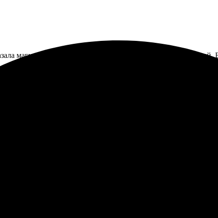
зала магнитные календари. Процесс заказа легкий и понятный. 
. Всё пришло быстро и в целости. Приятно удивила цена! Сервис