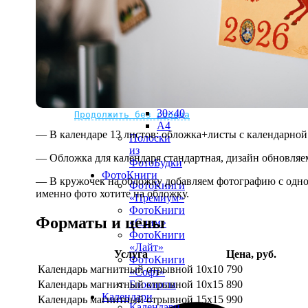
рамке
10х10
10×15
13×18
15×15
15×20
20×20
20×30
Не нашли Ваш город?
Мы доставляем по всему миру
30×30
30×40
Продолжить без города
A4
— В календаре 13 листов: обложка+листы с календарной 
Полоски
из
— Обложка для календаря стандартная, дизайн обновляе
ФотоБудки
ФотоКниги
— В кружочек на обложку добавляем фотографию с одной
ФотоКниги
именно фото хотите на обложку.
«Премиум»
ФотоКниги
Форматы и цены
«Слим»
ФотоКниги
«Лайт»
Услуга
Цена, руб.
ФотоКниги
Календарь магнитный отрывной 10x10
790
«Софт»
Календарь магнитный отрывной 10x15
890
Блокноты
Календари
Календарь магнитный отрывной 15x15
990
Календари