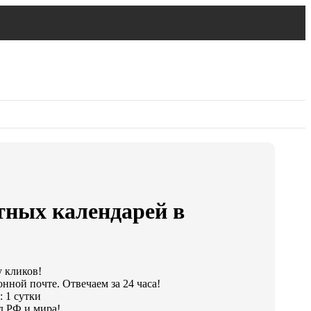
тных календарей в
у кликов!
нной почте. Отвечаем за 24 часа!
 1 сутки
д РФ и мира!