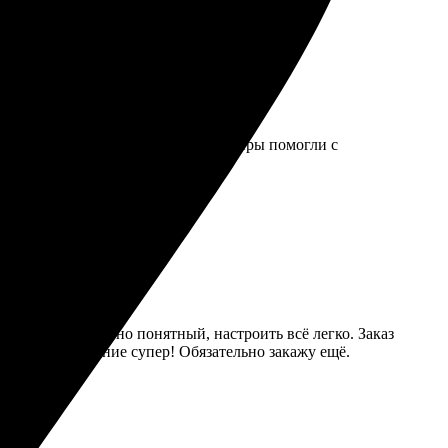
всё очень удобно. Вежливые менеджеры помогли с
дактор интуитивно понятный, настроить всё легко. Заказ
ркие. Впечатление супер! Обязательно закажу ещё.