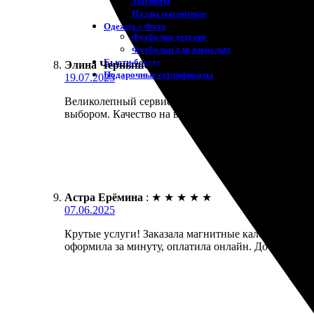
Магниты
Пазлы магнитные
Одежда с Фото
Футболки детские
Футболки для взрослых
Бьюти-боксы
Элина Чернышева
:
★
★
★
★
★
Подарочные сертификаты
19.07.2025
Великолепный сервис! Заказала магнитные календа
выбором. Качество на высоте, детали прорабатываю
Астра Ерёмина
:
★
★
★
★
★
07.06.2025
Крутые услуги! Заказала магнитные календари, всё
оформила за минуту, оплатила онлайн. Доставка пр