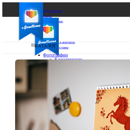
О ФотоПочте
Акции
Сделаем за вас
Бизнесу
FAQ
Франшиза
Поддержка и контакты
КАТАЛОГ
Оплата и доставка
Фотографии
Классические
фото
Ваш город:
10х10
10х15
Ваш регион доставки
13х18
15х15
Выберите из списка:
15х20
20х20
20х30
30х30
30х40
А4
Фото
в