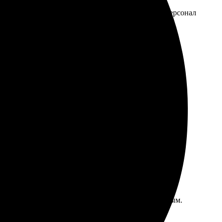
ыстро, качество отличное. Все детали на месте, персонал
 детали проработаны. Доставили быстро, никаких
ьи. Процесс оформления оказался простым и удобным.
, кто ценит отличное качество.