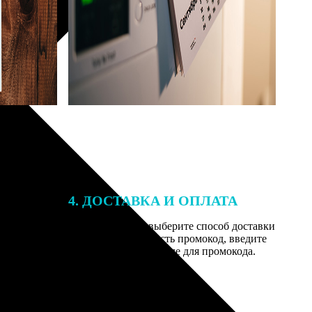
4. ДОСТАВКА И ОПЛАТА
той. После
Введите адрес и выберите способ доставки
 на email с
заказа. Если у вас есть промокод, введите
вим заказ
его в специальное поле для промокода.
мером для