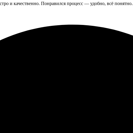
ыстро и качественно. Понравился процесс — удобно, всё понятно.
 всё прошло идеально! Процесс оформления очень простой и пон
отличное. Они выглядят очень аккуратно, детали яркие! Если воз
ков! Заказал значки с собственным дизайном. Процесс оказался 
100% вернусь снова!