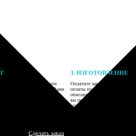
ЕТ
3. ИЗГОТОВЛЕНИЕ
подготовки заказа к печати
Оплатите заказ банковской кар
алисты могут связаться с Вами
оплаты получите подтверждение
му телефону или email для
описанием заказа. Когда отпра
я деталей.
вы получите письмо с трек-но
отслеживания.
Сделать заказ