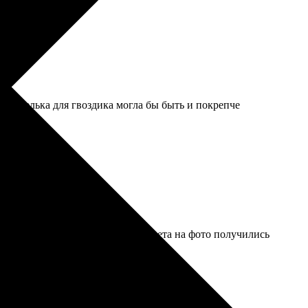
но петелька для гвоздика могла бы быть и покрепче
о, страницы не отслаиваются. Цвета на фото получились