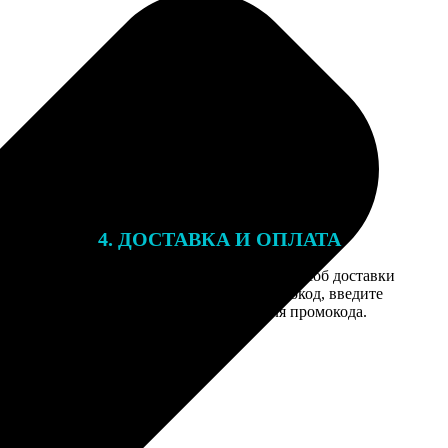
4. ДОСТАВКА И ОПЛАТА
той. После
Введите адрес и выберите способ доставки
 на email с
заказа. Если у вас есть промокод, введите
вим заказ
его в специальное поле для промокода.
мером для