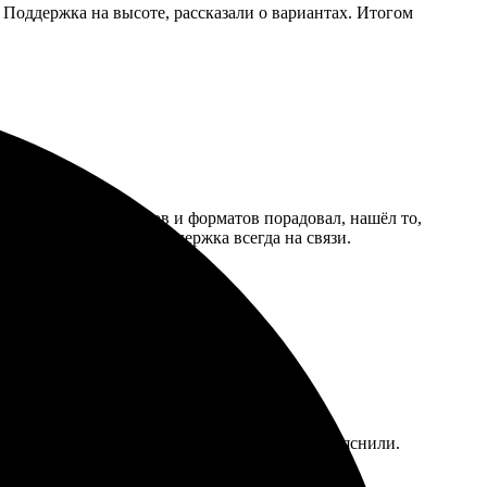
 Поддержка на высоте, рассказали о вариантах. Итогом
ятный. Выбор дизайнов и форматов порадовал, нашёл то,
никнут вопросы, техподдержка всегда на связи.
быстрым и простым! Ребята вежливые, всё объяснили.