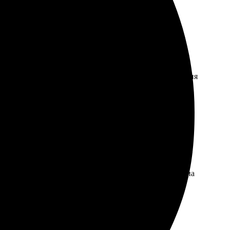
оформления прост: выбрал размер, загрузил изображения
отлично справляются с задачами, рекомендую всем!
ом. Изготовили всё быстро, без задержек. Качество на