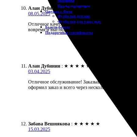
Магниты
Пазлы магнитные
Алан Дубинин
:
★
★
★
★
★
Одежда с Фото
08.05.2025
Футболки детские
Футболки для взрослых
Отличное качество услуг! Заказал значки на заказ
Бьюти-боксы
вовремя и выглядят великолепно!
Подарочные сертификаты
Алан Дубинин
:
★
★
★
★
★
03.04.2025
Отличное обслуживание! Заказывал значки на заказ
оформил заказ и всего через несколько дней полу
Забава Вешнякова
:
★
★
★
★
★
15.03.2025