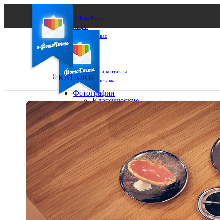
О ФотоПочте
Акции
Сделаем за вас
Бизнесу
FAQ
Франшиза
Поддержка и контакты
КАТАЛОГ
Оплата и доставка
Фотографии
Классические
фото
Ваш город:
10х10
10х15
Ваш регион доставки
13х18
15х15
Выберите из списка:
15х20
20х20
20х30
30х30
30х40
А4
Фото
в