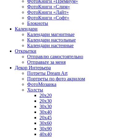
ФотоКниги «Премиум»
ФотоКниги «Слим»
ФотоКниги «Лайт»
ФотоКниги «Софт»
Блокноты
Календари
Календари магнитные
Календари настольные
Календари настенные
Открытки
Отправлю самостоятельно
Отправьте за меня
Декор Интерьера
Потреты Dream Art
Портреты по фото акрилом
ФотоМозаика
Холсты
20х20
20х30
30х30
30х40
20х45
30х60
30х90
40х40