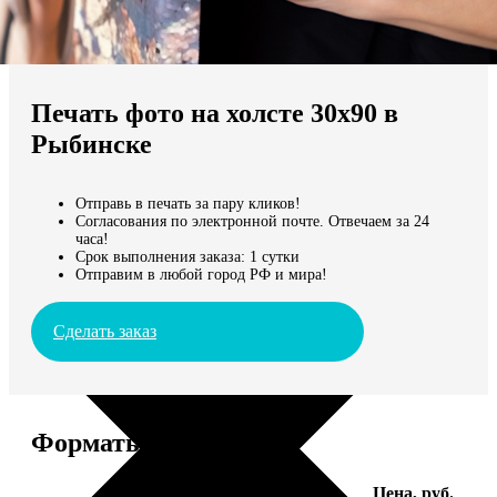
Не нашли Ваш город?
Мы доставляем по всему миру
Печать фото на холсте 30х90 в
Продолжить без города
Рыбинске
Отправь в печать за пару кликов!
Согласования по электронной почте. Отвечаем за 24
часа!
Срок выполнения заказа: 1 сутки
Отправим в любой город РФ и мира!
Сделать заказ
Форматы и цены
Услуга
Цена, руб.