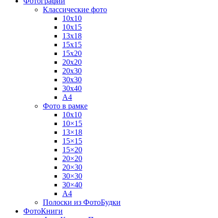
Фотографии
Классические фото
10х10
10х15
13х18
15х15
15х20
20х20
20х30
30х30
30х40
А4
Фото в рамке
10х10
10×15
13×18
15×15
15×20
20×20
20×30
30×30
30×40
A4
Полоски из ФотоБудки
ФотоКниги