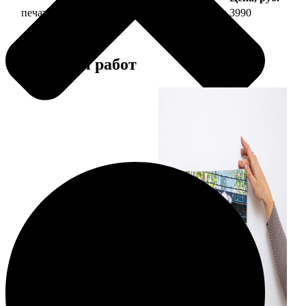
печать фото на холсте 30х90 на подрамнике
3990
Примеры работ