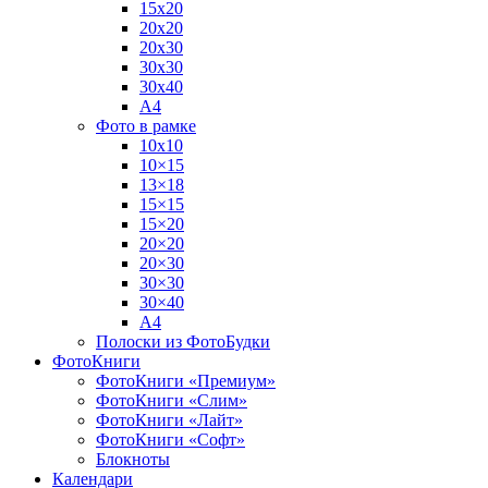
15х20
20х20
20х30
30х30
30х40
А4
Фото в рамке
10х10
10×15
13×18
15×15
15×20
20×20
20×30
30×30
30×40
A4
Полоски из ФотоБудки
ФотоКниги
ФотоКниги «Премиум»
ФотоКниги «Слим»
ФотоКниги «Лайт»
ФотоКниги «Софт»
Блокноты
Календари