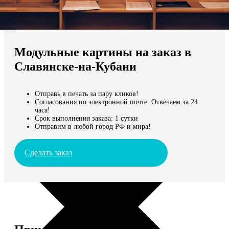
Не нашли Ваш город?
Мы доставляем по всему миру
Модульные картины на заказ в
Продолжить без города
Славянске-на-Кубани
Отправь в печать за пару кликов!
Согласования по электронной почте. Отвечаем за 24
часа!
Срок выполнения заказа: 1 сутки
Отправим в любой город РФ и мира!
Сделать заказ