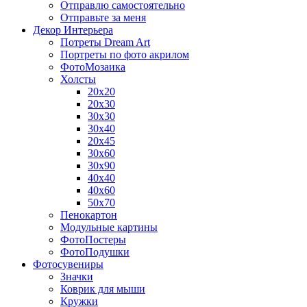
Отправлю самостоятельно
Отправьте за меня
Декор Интерьера
Потреты Dream Art
Портреты по фото акрилом
ФотоМозаика
Холсты
20х20
20х30
30х30
30х40
20х45
30х60
30х90
40х40
40х60
50х70
Пенокартон
Модульные картины
ФотоПостеры
ФотоПодушки
Фотоcувениры
Значки
Коврик для мыши
Кружки