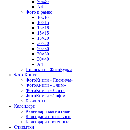
30х40
А4
Фото в рамке
10х10
10×15
13×18
15×15
15×20
20×20
20×30
30×30
30×40
A4
Полоски из ФотоБудки
ФотоКниги
ФотоКниги «Премиум»
ФотоКниги «Слим»
ФотоКниги «Лайт»
ФотоКниги «Софт»
Блокноты
Календари
Календари магнитные
Календари настольные
Календари настенные
Открытки