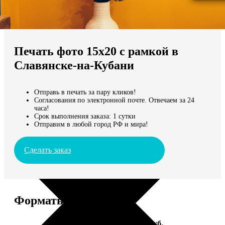
Не нашли Ваш город?
Мы доставляем по всему миру
Печать фото 15х20 с рамкой в
Продолжить без города
Славянске-на-Кубани
Отправь в печать за пару кликов!
Согласования по электронной почте. Отвечаем за 24
часа!
Срок выполнения заказа: 1 сутки
Отправим в любой город РФ и мира!
Сделать заказ
Форматы и цены
Услуга
Цена, руб.