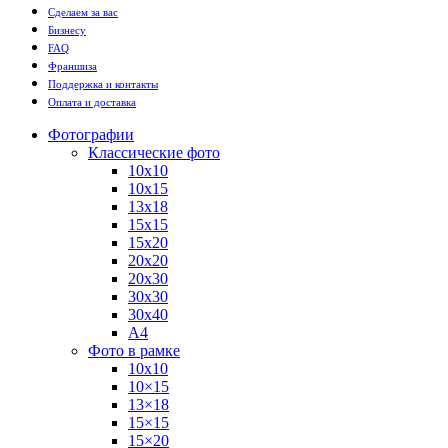
Сделаем за вас
Бизнесу
FAQ
Франшиза
Поддержка и контакты
Оплата и доставка
Фотографии
Классические фото
10х10
10х15
13х18
15х15
15х20
20х20
20х30
30х30
30х40
А4
Фото в рамке
10х10
10×15
13×18
15×15
15×20