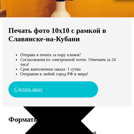
Не нашли Ваш город?
Мы доставляем по всему миру
Печать фото 10х10 с рамкой в
Продолжить без города
Славянске-на-Кубани
Отправь в печать за пару кликов!
Согласования по электронной почте. Отвечаем за 24
часа!
Срок выполнения заказа: 1 сутки
Отправим в любой город РФ и мира!
Сделать заказ
Форматы и цены
Услуга
Цена, руб.