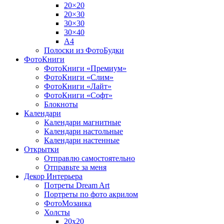
20×20
20×30
30×30
30×40
A4
Полоски из ФотоБудки
ФотоКниги
ФотоКниги «Премиум»
ФотоКниги «Слим»
ФотоКниги «Лайт»
ФотоКниги «Софт»
Блокноты
Календари
Календари магнитные
Календари настольные
Календари настенные
Открытки
Отправлю самостоятельно
Отправьте за меня
Декор Интерьера
Потреты Dream Art
Портреты по фото акрилом
ФотоМозаика
Холсты
20х20