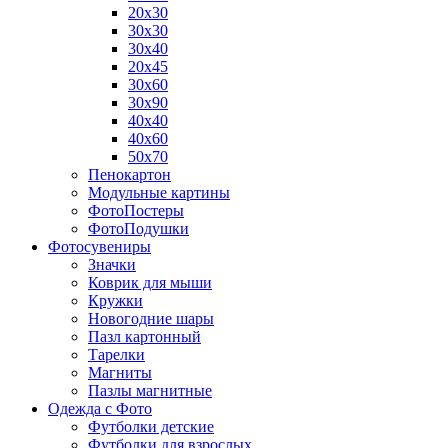
20х30
30х30
30х40
20х45
30х60
30х90
40х40
40х60
50х70
Пенокартон
Модульные картины
ФотоПостеры
ФотоПодушки
Фотоcувениры
Значки
Коврик для мыши
Кружки
Новогодние шары
Пазл картонный
Тарелки
Магниты
Пазлы магнитные
Одежда с Фото
Футболки детские
Футболки для взрослых