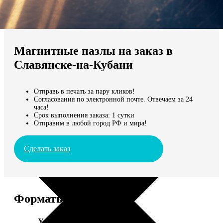
Не нашли Ваш город?
Мы доставляем по всему миру
Магнитные пазлы на заказ в
Продолжить без города
Славянске-на-Кубани
Отправь в печать за пару кликов!
Согласования по электронной почте. Отвечаем за 24
часа!
Срок выполнения заказа: 1 сутки
Отправим в любой город РФ и мира!
Сделать заказ
Форматы и цены
Услуга
Цена, руб.