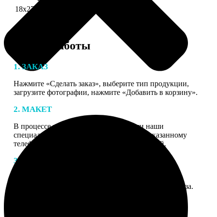
18х27 см 126 частей
990
Этапы работы
1. ЗАКАЗ
Нажмите «Сделать заказ», выберите тип продукции,
загрузите фотографии, нажмите «Добавить в корзину».
2. МАКЕТ
В процессе подготовки заказа к печати наши
специалисты могут связаться с Вами по указанному
телефону или email для согласования деталей.
3. ИЗГОТОВЛЕНИЕ
Оплатите заказ банковской картой. После оплаты
получите подтверждение на email с описанием заказа.
Когда отправим заказ вы получите письмо с трек-
номером для отслеживания.