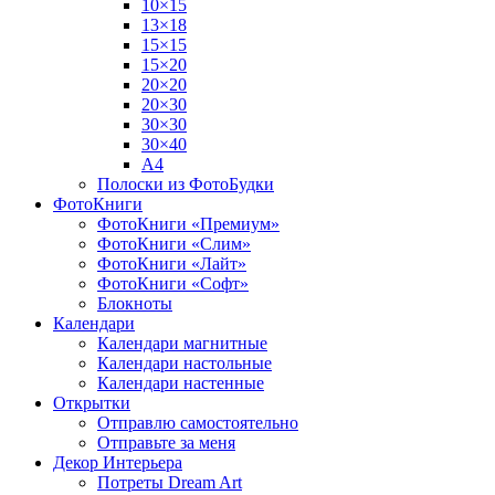
10×15
13×18
15×15
15×20
20×20
20×30
30×30
30×40
A4
Полоски из ФотоБудки
ФотоКниги
ФотоКниги «Премиум»
ФотоКниги «Слим»
ФотоКниги «Лайт»
ФотоКниги «Софт»
Блокноты
Календари
Календари магнитные
Календари настольные
Календари настенные
Открытки
Отправлю самостоятельно
Отправьте за меня
Декор Интерьера
Потреты Dream Art