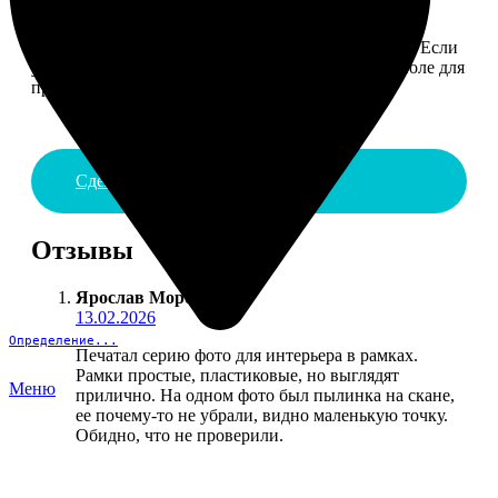
4. ДОСТАВКА И ОПЛАТА
Введите адрес и выберите способ доставки заказа. Если
у вас есть промокод, введите его в специальное поле для
промокода.
Сделать заказ
Отзывы
Ярослав Морозов
:
13.02.2026
Определение...
Печатал серию фото для интерьера в рамках.
Рамки простые, пластиковые, но выглядят
Меню
прилично. На одном фото был пылинка на скане,
ее почему-то не убрали, видно маленькую точку.
Обидно, что не проверили.