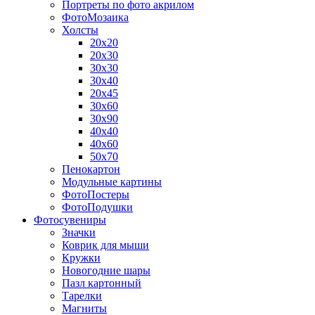
Портреты по фото акрилом
ФотоМозаика
Холсты
20х20
20х30
30х30
30х40
20х45
30х60
30х90
40х40
40х60
50х70
Пенокартон
Модульные картины
ФотоПостеры
ФотоПодушки
Фотоcувениры
Значки
Коврик для мыши
Кружки
Новогодние шары
Пазл картонный
Тарелки
Магниты