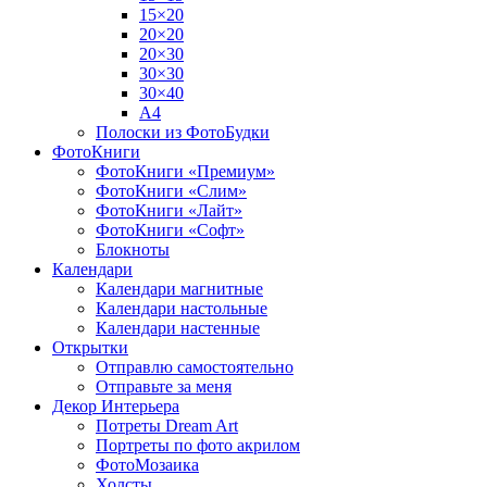
15×20
20×20
20×30
30×30
30×40
A4
Полоски из ФотоБудки
ФотоКниги
ФотоКниги «Премиум»
ФотоКниги «Слим»
ФотоКниги «Лайт»
ФотоКниги «Софт»
Блокноты
Календари
Календари магнитные
Календари настольные
Календари настенные
Открытки
Отправлю самостоятельно
Отправьте за меня
Декор Интерьера
Потреты Dream Art
Портреты по фото акрилом
ФотоМозаика
Холсты