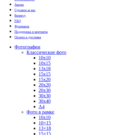
Акции
Сделаем за вас
Бизнесу
FAQ
Франшиза
Поддержка и контакты
Оплата и доставка
Фотографии
Классические фото
10х10
10х15
13х18
15х15
15х20
20х20
20х30
30х30
30х40
А4
Фото в рамке
10х10
10×15
13×18
15×15