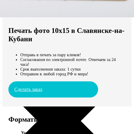
Не нашли Ваш город?
Мы доставляем по всему миру
Печать фото 10х15 в Славянске-на-
Продолжить без города
Кубани
Отправь в печать за пару кликов!
Согласования по электронной почте. Отвечаем за 24
часа!
Срок выполнения заказа: 1 сутки
Отправим в любой город РФ и мира!
Сделать заказ
Форматы и цены
Услуга
Цена, руб.