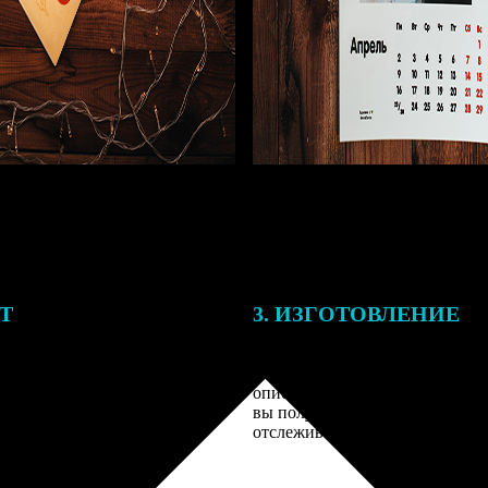
ЕТ
3. ИЗГОТОВЛЕНИЕ
подготовки заказа к печати
Оплатите заказ банковской кар
алисты могут связаться с Вами
оплаты получите подтверждение
му телефону или email для
описанием заказа. Когда отпра
я деталей.
вы получите письмо с трек-но
отслеживания.