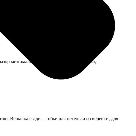
зазор минимальный. Теперь висит в гостиной,
ило. Вешалка сзади — обычная петелька из веревки, для