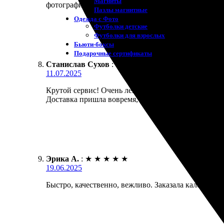
Магниты
фотографии.
Пазлы магнитные
Одежда с Фото
Футболки детские
Футболки для взрослых
Бьюти-боксы
Подарочные сертификаты
Станислав Сухов
:
★
★
★
★
★
11.07.2025
Крутой сервис! Очень легко оформил заказ на кал
Доставка пришла вовремя, упаковка аккуратная. Ка
Эрика А.
:
★
★
★
★
★
19.06.2025
Быстро, качественно, вежливо. Заказала календарь