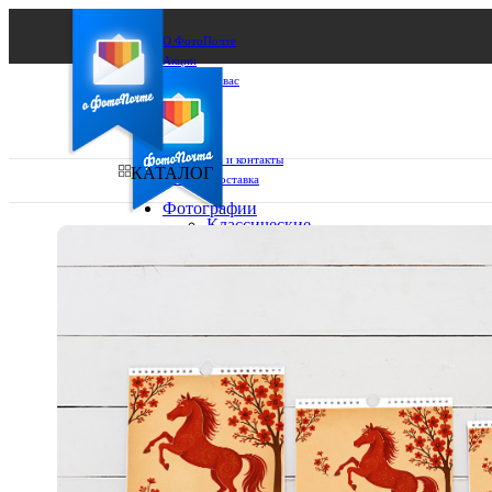
О ФотоПочте
Акции
Сделаем за вас
Бизнесу
FAQ
Франшиза
Поддержка и контакты
КАТАЛОГ
Оплата и доставка
Фотографии
Классические
фото
Ваш город:
10х10
10х15
Ваш регион доставки
13х18
15х15
Выберите из списка:
15х20
20х20
20х30
30х30
30х40
А4
Фото
в