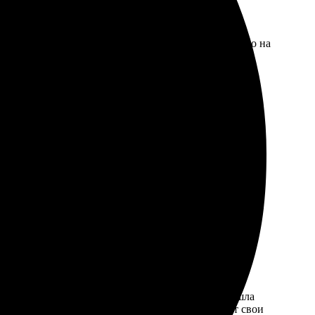
 оформила заказ. Доставка пришла вовремя, качество на
оправданы! Всем рекомендую, буду обращаться еще!
рация и понятный интерфейс сайта. Доставка пришла
выми фотосувенирами. Рекомендую всем, кто ценит свои