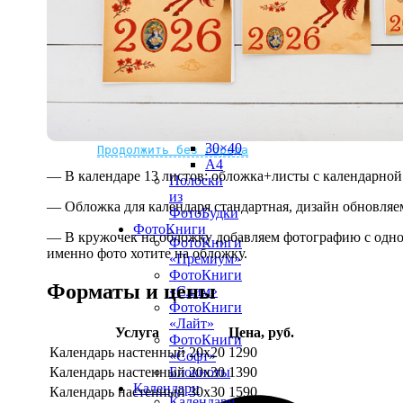
рамке
10х10
10×15
13×18
15×15
15×20
20×20
20×30
Не нашли Ваш город?
Мы доставляем по всему миру
30×30
30×40
Продолжить без города
A4
— В календаре 13 листов: обложка+листы с календарной 
Полоски
из
— Обложка для календаря стандартная, дизайн обновляе
ФотоБудки
ФотоКниги
— В кружочек на обложку добавляем фотографию с одной
ФотоКниги
именно фото хотите на обложку.
«Премиум»
ФотоКниги
Форматы и цены
«Слим»
ФотоКниги
«Лайт»
Услуга
Цена, руб.
ФотоКниги
Календарь настенный 20х20
1290
«Софт»
Календарь настенный 20х30
1390
Блокноты
Календари
Календарь настенный 30х30
1590
Календари