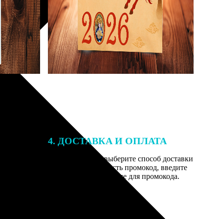
4. ДОСТАВКА И ОПЛАТА
той. После
Введите адрес и выберите способ доставки
 на email с
заказа. Если у вас есть промокод, введите
вим заказ
его в специальное поле для промокода.
мером для