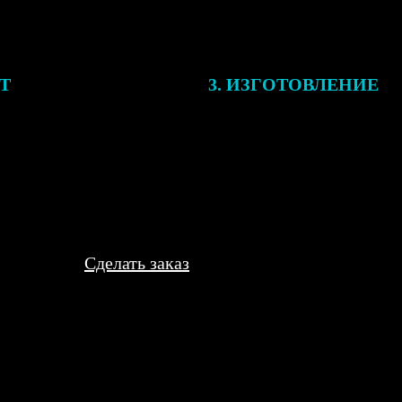
ЕТ
3. ИЗГОТОВЛЕНИЕ
подготовки заказа к печати
Оплатите заказ банковской кар
алисты могут связаться с Вами
оплаты получите подтверждение
му телефону или email для
описанием заказа. Когда отпра
я деталей.
вы получите письмо с трек-но
отслеживания.
Сделать заказ