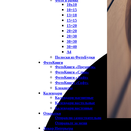
Фото в рамке
10х10
10×15
13×18
15×15
15×20
20×20
20×30
30×30
30×40
A4
Полоски из ФотоБудки
ФотоКниги
ФотоКниги «Премиум»
ФотоКниги «Слим»
ФотоКниги «Лайт»
ФотоКниги «Софт»
Блокноты
Календари
Календари магнитные
Календари настольные
Календари настенные
Открытки
Отправлю самостоятельно
Отправьте за меня
Декор Интерьера