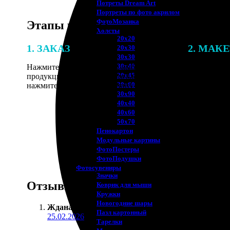
Потреты Dream Art
Портреты по фото акрилом
ФотоМозаика
Этапы работы
Холсты
20х20
1. ЗАКАЗ
2. МАК
20х30
30х30
30х40
Нажмите «Сделать заказ», выберите тип
В процессе 
20х45
продукции, загрузите фотографии,
наши специ
30х60
нажмите «Добавить в корзину».
по указанно
30х90
согласовани
40х40
40х60
50х70
Пенокартон
Модульные картины
ФотоПостеры
ФотоПодушки
Фотоcувениры
Значки
Отзывы
Коврик для мыши
Кружки
Новогодние шары
Ждана Щ.
:
Пазл картонный
25.02.2026
Тарелки