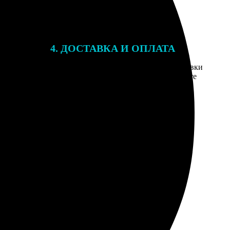
4. ДОСТАВКА И ОПЛАТА
той. После
Введите адрес и выберите способ доставки
 на email с
заказа. Если у вас есть промокод, введите
вим заказ
его в специальное поле для промокода.
мером для