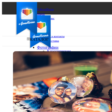
О ФотоПочте
Акции
Сделаем за вас
Бизнесу
FAQ
Франшиза
Поддержка и контакты
КАТАЛОГ
Оплата и доставка
Фотографии
Классические
фото
Ваш город:
10х10
10х15
Ваш регион доставки
13х18
15х15
Выберите из списка:
15х20
20х20
20х30
30х30
30х40
А4
Фото
в