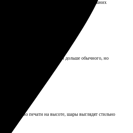
, сзади крепление есть. Повесила сразу, без лишних
мо, сложная, потому что делали дольше обычного, но
ила. Качество печати на высоте, шары выглядят стильно