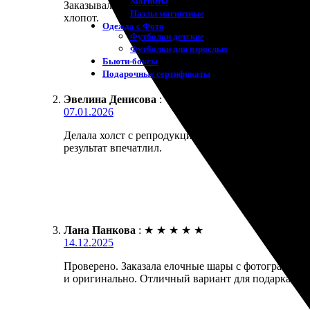
Магниты
Заказывала фото на холсте среднего размера. Приш
Пазлы магнитные
хлопот.
Одежда с Фото
Футболки детские
Футболки для взрослых
Бьюти-боксы
Подарочные сертификаты
Эвелина Денисова
:
07.01.2026
Делала холст с репродукцией картины по своему ф
результат впечатлил.
Лана Панкова
:
★
★
★
★
★
14.12.2025
Проверено. Заказала елочные шары с фотографиями.
и оригинально. Отличный вариант для подарка! С