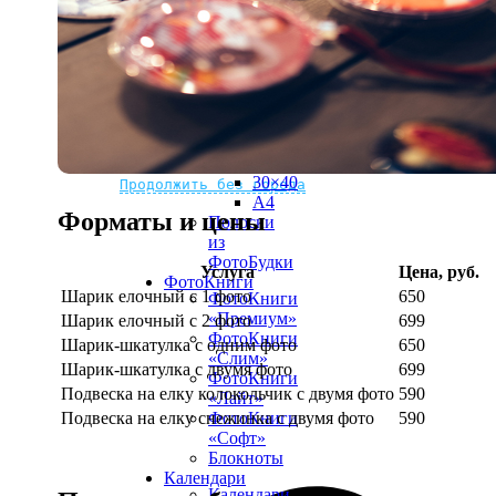
рамке
10х10
10×15
13×18
15×15
15×20
20×20
20×30
Не нашли Ваш город?
Мы доставляем по всему миру
30×30
30×40
Продолжить без города
A4
Форматы и цены
Полоски
из
ФотоБудки
Услуга
Цена, руб.
ФотоКниги
Шарик елочный с 1 фото
650
ФотоКниги
«Премиум»
Шарик елочный с 2 фото
699
ФотоКниги
Шарик-шкатулка с одним фото
650
«Слим»
Шарик-шкатулка с двумя фото
699
ФотоКниги
Подвеска на елку колокольчик с двумя фото
590
«Лайт»
Подвеска на елку снежинка с двумя фото
590
ФотоКниги
«Софт»
Блокноты
Календари
Календари