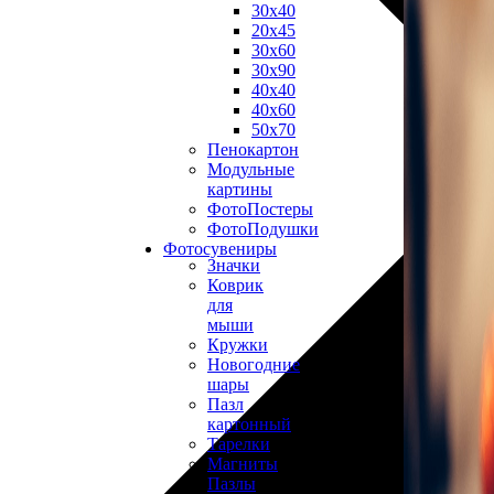
30х40
20х45
30х60
30х90
40х40
40х60
50х70
Пенокартон
Модульные
картины
ФотоПостеры
ФотоПодушки
Фотоcувениры
Значки
Коврик
для
мыши
Кружки
Новогодние
шары
Пазл
картонный
Тарелки
Магниты
Пазлы