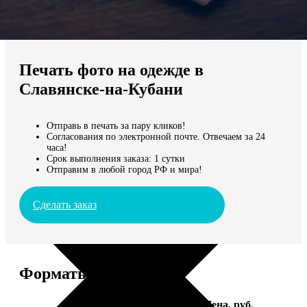
Не нашли Ваш город?
Мы доставляем по всему миру
Печать фото на одежде в
Продолжить без города
Славянске-на-Кубани
Отправь в печать за пару кликов!
Согласования по электронной почте. Отвечаем за 24
часа!
Срок выполнения заказа: 1 сутки
Отправим в любой город РФ и мира!
Сделать заказ
Форматы и цены
Услуга
Цена, руб.