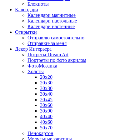
Блокноты
Календари
Календари магнитные
Календари настольные
Календари настенные
Открытки
Отправлю самостоятельно
Отправьте за меня
Декор Интерьера
Потреты Dream Art
Портреты по фото акрилом
ФотоМозаика
Холсты
20х20
20х30
30х30
30х40
20х45
30х60
30х90
40х40
40х60
50х70
Пенокартон
Модульные картины