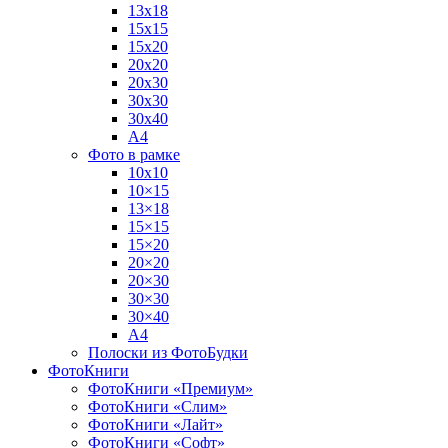
13х18
15х15
15х20
20х20
20х30
30х30
30х40
А4
Фото в рамке
10х10
10×15
13×18
15×15
15×20
20×20
20×30
30×30
30×40
A4
Полоски из ФотоБудки
ФотоКниги
ФотоКниги «Премиум»
ФотоКниги «Слим»
ФотоКниги «Лайт»
ФотоКниги «Софт»