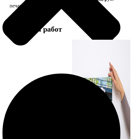
печать фото на холсте с подрамником
2490
Примеры работ