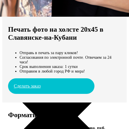
Не нашли Ваш город?
Мы доставляем по всему миру
Печать фото на холсте 20х45 в
Продолжить без города
Славянске-на-Кубани
Отправь в печать за пару кликов!
Согласования по электронной почте. Отвечаем за 24
часа!
Срок выполнения заказа: 1 сутки
Отправим в любой город РФ и мира!
Сделать заказ
Форматы и цены
Услуга
Цена, руб.