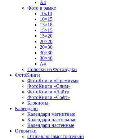
А4
Фото в рамке
10х10
10×15
13×18
15×15
15×20
20×20
20×30
30×30
30×40
A4
Полоски из ФотоБудки
ФотоКниги
ФотоКниги «Премиум»
ФотоКниги «Слим»
ФотоКниги «Лайт»
ФотоКниги «Софт»
Блокноты
Календари
Календари магнитные
Календари настольные
Календари настенные
Открытки
Отправлю самостоятельно