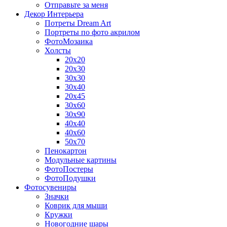
Отправьте за меня
Декор Интерьера
Потреты Dream Art
Портреты по фото акрилом
ФотоМозаика
Холсты
20х20
20х30
30х30
30х40
20х45
30х60
30х90
40х40
40х60
50х70
Пенокартон
Модульные картины
ФотоПостеры
ФотоПодушки
Фотоcувениры
Значки
Коврик для мыши
Кружки
Новогодние шары