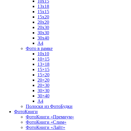
10х15
13х18
15х15
15х20
20х20
20х30
30х30
30х40
А4
Фото в рамке
10х10
10×15
13×18
15×15
15×20
20×20
20×30
30×30
30×40
A4
Полоски из ФотоБудки
ФотоКниги
ФотоКниги «Премиум»
ФотоКниги «Слим»
ФотоКниги «Лайт»