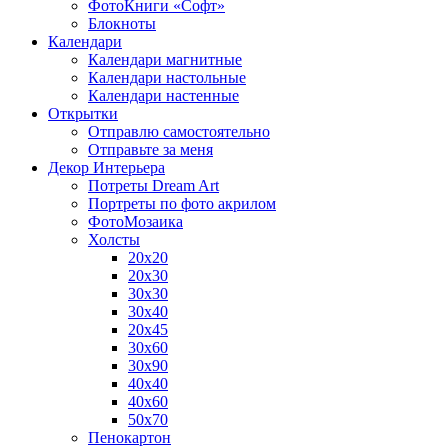
ФотоКниги «Софт»
Блокноты
Календари
Календари магнитные
Календари настольные
Календари настенные
Открытки
Отправлю самостоятельно
Отправьте за меня
Декор Интерьера
Потреты Dream Art
Портреты по фото акрилом
ФотоМозаика
Холсты
20х20
20х30
30х30
30х40
20х45
30х60
30х90
40х40
40х60
50х70
Пенокартон