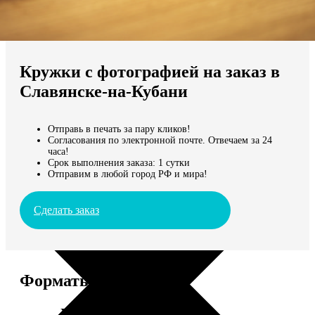
Не нашли Ваш город?
Мы доставляем по всему миру
Кружки с фотографией на заказ в
Продолжить без города
Славянске-на-Кубани
Отправь в печать за пару кликов!
Согласования по электронной почте. Отвечаем за 24
часа!
Срок выполнения заказа: 1 сутки
Отправим в любой город РФ и мира!
Сделать заказ
Форматы и цены
Услуга
Цена, руб.