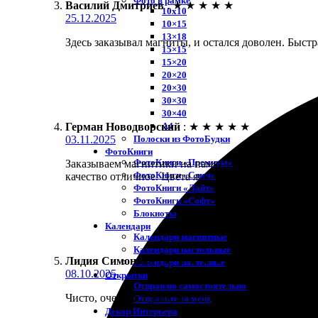
Фото в рамке
Василий Дмитриев
:
★
★
★
★
★
10х10
25.12.2025
10×15
13×18
Здесь заказывал магниты, и остался доволен. Быст
15×15
15×20
20×20
20×30
30×30
30×40
A4
Герман Новодворский
:
★
★
★
★
★
Полоски из ФотоБудки
03.11.2025
ФотоКниги
ФотоКниги «Премиум»
Заказываем магнитики на память. Сайт простой, по
ФотоКниги «Слим»
качество отличное. Цвета яркие, четкость прекрас
ФотоКниги «Лайт»
ФотоКниги «Софт»
Блокноты
Календари
Календари магнитные
Календари настольные
Лидия Симонова
:
★
★
★
★
★
Календари настенные
08.10.2025
Открытки
Отправлю самостоятельно
Чисто, очень понравилась работа специалистов. За
Отправьте за меня
Декор Интерьера