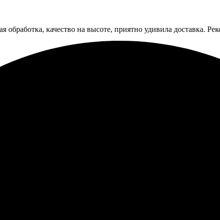
рая обработка, качество на высоте, приятно удивила доставка. Р
нятный, легко разместил заявку. Очень быстро связались, уточни
ная. Весь процесс без лишних вопросов. Рекомендую!
казала магниты, быстро оформили. Доставили в срок, все качеств