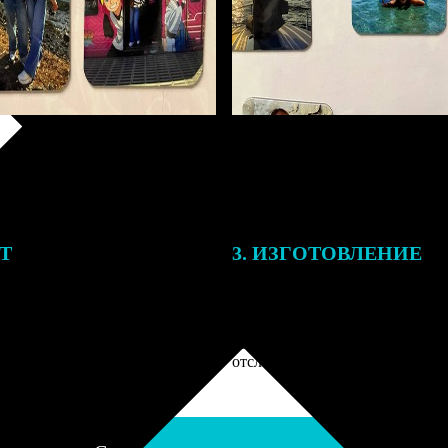
ЕТ
3. ИЗГОТОВЛЕНИЕ
подготовки заказа к печати
Оплатите заказ банковской кар
алисты могут связаться с Вами
оплаты получите подтверждение
му телефону или email для
описанием заказа. Когда отпра
я деталей.
вы получите письмо с трек-но
отслеживания.