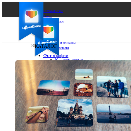
О ФотоПочте
Акции
Сделаем за вас
Бизнесу
FAQ
Франшиза
Поддержка и контакты
КАТАЛОГ
Оплата и доставка
Фотографии
Классические
фото
Ваш город:
10х10
10х15
Ваш регион доставки
13х18
15х15
Выберите из списка:
15х20
20х20
20х30
30х30
30х40
А4
Фото
в