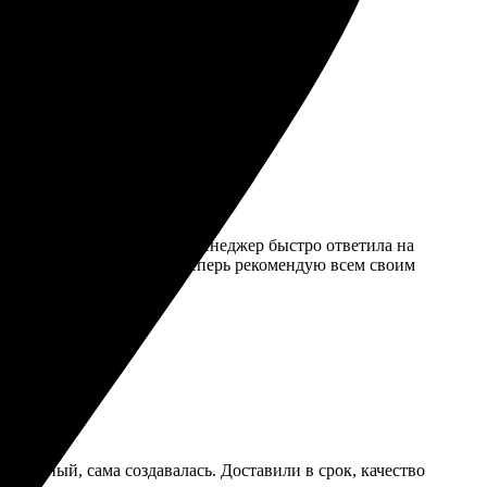
ю всем.
зался простым и удобным. Менеджер быстро ответила на
 детали четкие и яркие. Теперь рекомендую всем своим
огромный, сама создавалась. Доставили в срок, качество