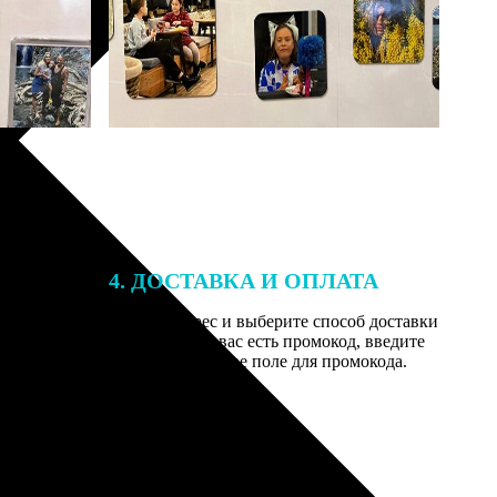
4. ДОСТАВКА И ОПЛАТА
той. После
Введите адрес и выберите способ доставки
 на email с
заказа. Если у вас есть промокод, введите
вим заказ
его в специальное поле для промокода.
мером для