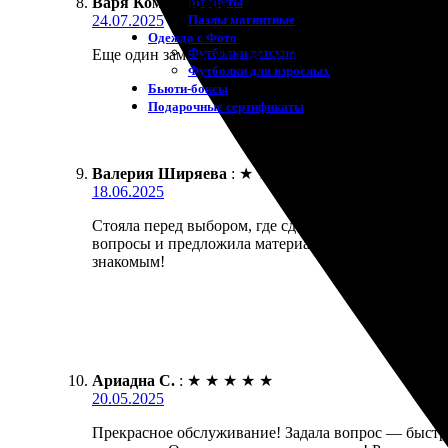
Магниты
Варя Комиссарова
:
★
★
★
★
★
Пазлы магнитные
24.07.2025
Одежда с Фото
Футболки детские
Еще один замечательный опыт! Заказывала магниты 
Футболки для взрослых
Бьюти-боксы
Подарочные сертификаты
Валерия Ширяева
:
★
★
★
★
★
18.06.2025
Стояла перед выбором, где сделать магниты. Обрат
вопросы и предложила материалы. Доставка осущест
знакомым!
Ариадна С.
:
★
★
★
★
★
20.05.2025
Прекрасное обслуживание! Задала вопрос — быстро 