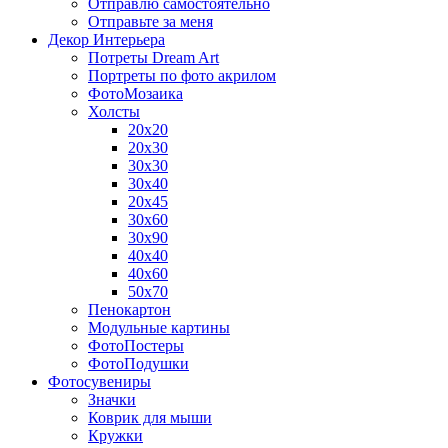
Отправлю самостоятельно
Отправьте за меня
Декор Интерьера
Потреты Dream Art
Портреты по фото акрилом
ФотоМозаика
Холсты
20х20
20х30
30х30
30х40
20х45
30х60
30х90
40х40
40х60
50х70
Пенокартон
Модульные картины
ФотоПостеры
ФотоПодушки
Фотоcувениры
Значки
Коврик для мыши
Кружки