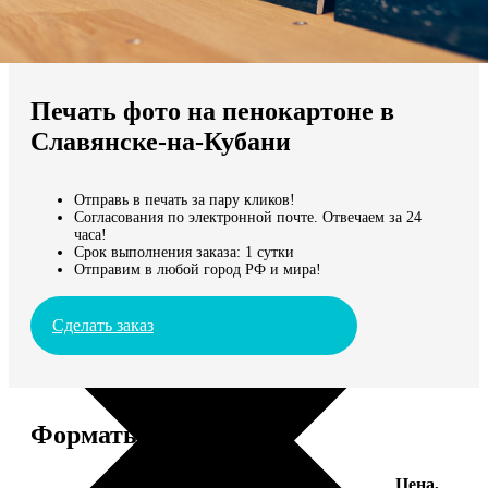
Не нашли Ваш город?
Мы доставляем по всему миру
Печать фото на пенокартоне в
Продолжить без города
Славянске-на-Кубани
Отправь в печать за пару кликов!
Согласования по электронной почте. Отвечаем за 24
часа!
Срок выполнения заказа: 1 сутки
Отправим в любой город РФ и мира!
Сделать заказ
Форматы и цены
Цена,