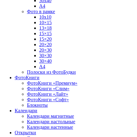
30х40
А4
Фото в рамке
10х10
10×15
13×18
15×15
15×20
20×20
20×30
30×30
30×40
A4
Полоски из ФотоБудки
ФотоКниги
ФотоКниги «Премиум»
ФотоКниги «Слим»
ФотоКниги «Лайт»
ФотоКниги «Софт»
Блокноты
Календари
Календари магнитные
Календари настольные
Календари настенные
Открытки