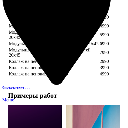
Модульный пенокартон из трех частей 30х40
3890
Модульный пенокартон из трех частей 20х45
2990
Модульный пенокартон из четырех частей
3990
20х45
Модульный пенокартон из пяти частей 20х45
4990
Модульный пенокартон из шести частей
5990
20х45
Модульный пенокартон из семи частей 20х45
6990
Модульный пенокартон из восьми частей
7990
20х45
Коллаж на пенокартоне 30х30
2990
Коллаж на пенокартоне 30х60
3990
Коллаж на пенокартоне 30х90
4990
Определение...
Примеры работ
Меню