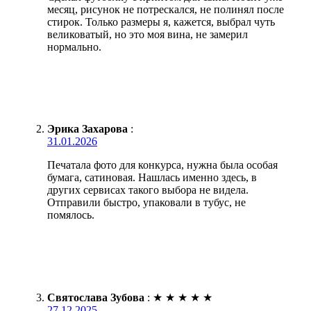
месяц, рисунок не потрескался, не полинял после
стирок. Только размеры я, кажется, выбрал чуть
великоватый, но это моя вина, не замерил
нормально.
Эрика Захарова
:
31.01.2026
Печатала фото для конкурса, нужна была особая
бумага, сатиновая. Нашлась именно здесь, в
других сервисах такого выбора не видела.
Отправили быстро, упаковали в тубус, не
помялось.
Святослава Зубова
:
★
★
★
★
★
27.12.2025