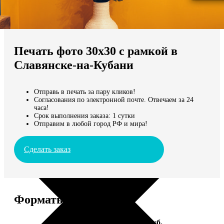
Не нашли Ваш город?
Мы доставляем по всему миру
Печать фото 30х30 с рамкой в
Продолжить без города
Славянске-на-Кубани
Отправь в печать за пару кликов!
Согласования по электронной почте. Отвечаем за 24
часа!
Срок выполнения заказа: 1 сутки
Отправим в любой город РФ и мира!
Сделать заказ
Форматы и цены
Услуга
Цена, руб.