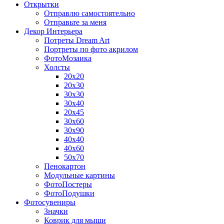
Открытки
Отправлю самостоятельно
Отправьте за меня
Декор Интерьера
Потреты Dream Art
Портреты по фото акрилом
ФотоМозаика
Холсты
20х20
20х30
30х30
30х40
20х45
30х60
30х90
40х40
40х60
50х70
Пенокартон
Модульные картины
ФотоПостеры
ФотоПодушки
Фотоcувениры
Значки
Коврик для мыши