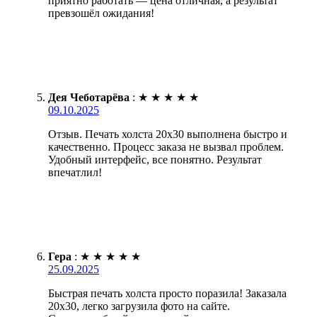
приятно работать — цена отличная, а результат
превзошёл ожидания!
Дея Чеботарёва
:
★
★
★
★
★
09.10.2025
Отзыв. Печать холста 20х30 выполнена быстро и
качественно. Процесс заказа не вызвал проблем.
Удобный интерфейс, все понятно. Результат
впечатлил!
Гера
:
★
★
★
★
★
25.09.2025
Быстрая печать холста просто поразила! Заказала
20х30, легко загрузила фото на сайте.