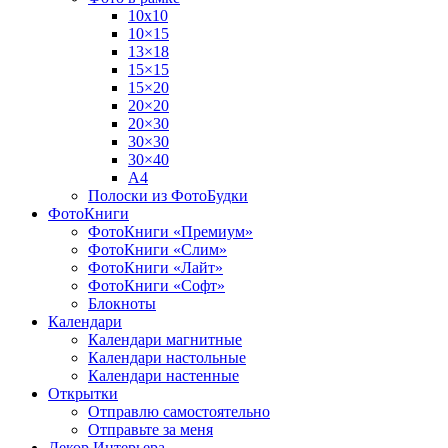
10х10
10×15
13×18
15×15
15×20
20×20
20×30
30×30
30×40
A4
Полоски из ФотоБудки
ФотоКниги
ФотоКниги «Премиум»
ФотоКниги «Слим»
ФотоКниги «Лайт»
ФотоКниги «Софт»
Блокноты
Календари
Календари магнитные
Календари настольные
Календари настенные
Открытки
Отправлю самостоятельно
Отправьте за меня
Декор Интерьера