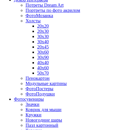
Потреты Dream Art
Портреты по фото акрилом
ФотоМозаика
Холсты
20х20
20х30
30х30
30х40
20х45
30х60
30х90
40х40
40х60
50х70
Пенокартон
Модульные картины
ФотоПостеры
ФотоПодушки
Фотоcувениры
Значки
Коврик для мыши
Кружки
Новогодние шары
Пазл картонный