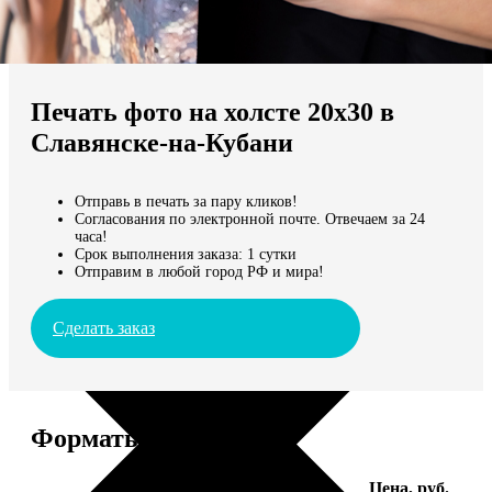
Не нашли Ваш город?
Мы доставляем по всему миру
Печать фото на холсте 20х30 в
Продолжить без города
Славянске-на-Кубани
Отправь в печать за пару кликов!
Согласования по электронной почте. Отвечаем за 24
часа!
Срок выполнения заказа: 1 сутки
Отправим в любой город РФ и мира!
Сделать заказ
Форматы и цены
Услуга
Цена, руб.