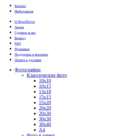
Каталог
Информация
О ФотоПочте
Акции
Сделаем за вас
Бизнесу
FAQ
Франшиза
Поддержка и контакты
Оплата и доставка
Фотографии
Классические фото
10х10
10х15
13х18
15х15
15х20
20х20
20х30
30х30
30х40
А4
Фото в рамке