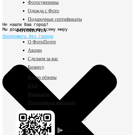
Фотосувениры
Одежда с Фото
Подарочные сертификаты
Не нашли Ваш город?
Мы доставляем по всему миру
ФОТОПОЧТА
Продолжить без города
О ФотоПочте
Акции
Сделаем за вас
Бизнесу
Видео обзоры
FAQ
Франшиза
Поддержка и контакты