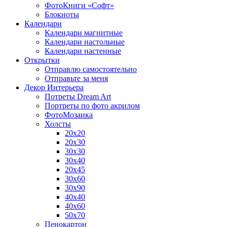
ФотоКниги «Софт»
Блокноты
Календари
Календари магнитные
Календари настольные
Календари настенные
Открытки
Отправлю самостоятельно
Отправьте за меня
Декор Интерьера
Потреты Dream Art
Портреты по фото акрилом
ФотоМозаика
Холсты
20х20
20х30
30х30
30х40
20х45
30х60
30х90
40х40
40х60
50х70
Пенокартон