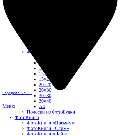
10х15
13х18
15х15
15х20
20х20
20х30
30х30
30х40
А4
Фото в рамке
10х10
10×15
13×18
15×15
15×20
20×20
20×30
Определение...
30×30
30×40
Меню
A4
Полоски из ФотоБудки
ФотоКниги
ФотоКниги «Премиум»
ФотоКниги «Слим»
ФотоКниги «Лайт»