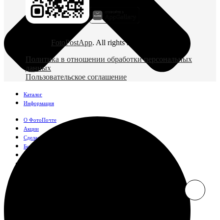
© 2026
FotoPostApp
. All rights reserved
Политика в отношении обработки персональных
данных
Пользовательское соглашение
Каталог
Информация
О ФотоПочте
Акции
Сделаем за вас
Бизнесу
FAQ
Франшиза
Поддержка и контакты
Оплата и доставка
Фотографии
Классические фото
10х10