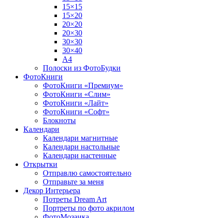
15×15
15×20
20×20
20×30
30×30
30×40
A4
Полоски из ФотоБудки
ФотоКниги
ФотоКниги «Премиум»
ФотоКниги «Слим»
ФотоКниги «Лайт»
ФотоКниги «Софт»
Блокноты
Календари
Календари магнитные
Календари настольные
Календари настенные
Открытки
Отправлю самостоятельно
Отправьте за меня
Декор Интерьера
Потреты Dream Art
Портреты по фото акрилом
ФотоМозаика