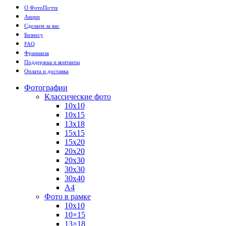
О ФотоПочте
Акции
Сделаем за вас
Бизнесу
FAQ
Франшиза
Поддержка и контакты
Оплата и доставка
Фотографии
Классические фото
10х10
10х15
13х18
15х15
15х20
20х20
20х30
30х30
30х40
А4
Фото в рамке
10х10
10×15
13×18