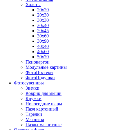
Холсты
20х20
20х30
30х30
30х40
20х45
30х60
30х90
40х40
40х60
50х70
Пенокартон
Модульные картины
ФотоПостеры
ФотоПодушки
Фотоcувениры
Значки
Коврик для мыши
Кружки
Новогодние шары
Пазл картонный
Тарелки
Магниты
Пазлы магнитные
Одежда с Фото