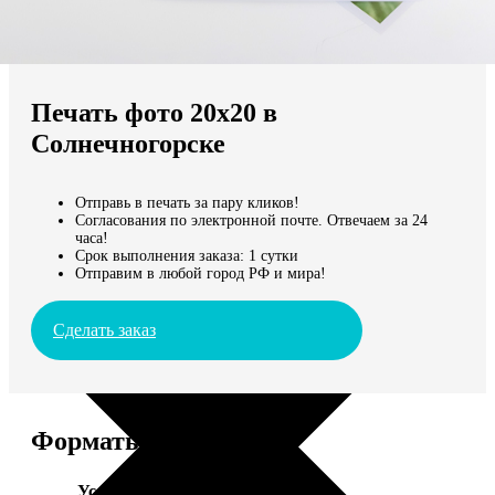
Не нашли Ваш город?
Мы доставляем по всему миру
Печать фото 20х20 в
Продолжить без города
Солнечногорске
Отправь в печать за пару кликов!
Согласования по электронной почте. Отвечаем за 24
часа!
Срок выполнения заказа: 1 сутки
Отправим в любой город РФ и мира!
Сделать заказ
Форматы и цены
Услуга
Цена, руб.