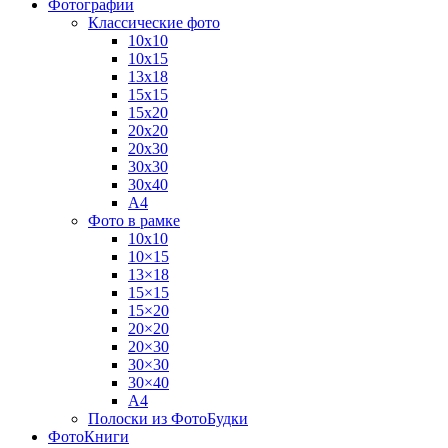
Фотографии
Классические фото
10х10
10х15
13х18
15х15
15х20
20х20
20х30
30х30
30х40
А4
Фото в рамке
10х10
10×15
13×18
15×15
15×20
20×20
20×30
30×30
30×40
A4
Полоски из ФотоБудки
ФотоКниги