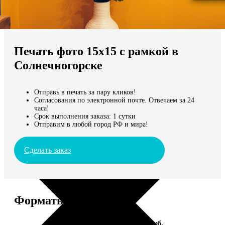
Не нашли Ваш город?
Мы доставляем по всему миру
Печать фото 15х15 с рамкой в
Продолжить без города
Солнечногорске
Отправь в печать за пару кликов!
Согласования по электронной почте. Отвечаем за 24
часа!
Срок выполнения заказа: 1 сутки
Отправим в любой город РФ и мира!
Сделать заказ
Форматы и цены
Услуга
Цена, руб.