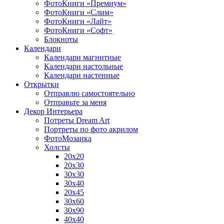
ФотоКниги «Премиум»
ФотоКниги «Слим»
ФотоКниги «Лайт»
ФотоКниги «Софт»
Блокноты
Календари
Календари магнитные
Календари настольные
Календари настенные
Открытки
Отправлю самостоятельно
Отправьте за меня
Декор Интерьера
Потреты Dream Art
Портреты по фото акрилом
ФотоМозаика
Холсты
20х20
20х30
30х30
30х40
20х45
30х60
30х90
40х40