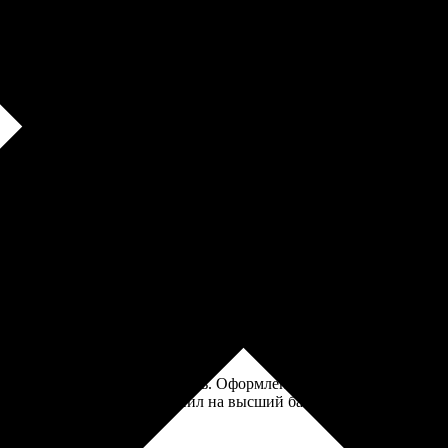
артоне. Сканировала сама, качество было так себе, но они смог
колько раз выдавал ошибку. Позвонила в поддержку, девушка помо
ые сертификаты на фотопечать. Оформление прошло быстро и пр
одику работы компании оценил на высший балл — рекомендую вс