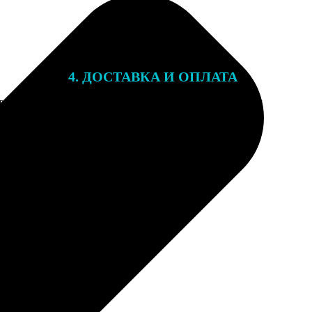
4. ДОСТАВКА И ОПЛАТА
той. После
Подарочный сертификат мы отправляем
 на email с
на email, указанный при оформлении
заказа. Сертификаты с акциями не
суммируются.