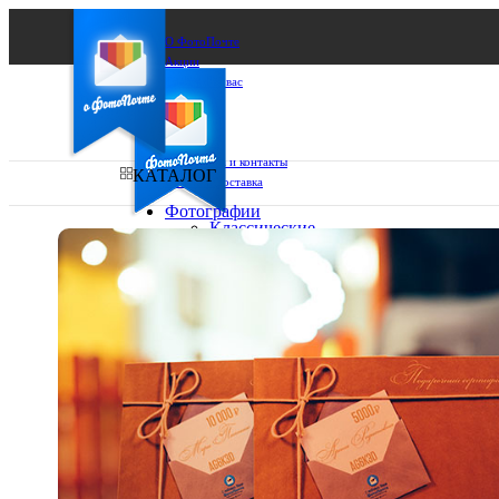
О ФотоПочте
Акции
Сделаем за вас
Бизнесу
FAQ
Франшиза
Поддержка и контакты
КАТАЛОГ
Оплата и доставка
Фотографии
Классические
фото
Ваш город:
10х10
10х15
Ваш регион доставки
13х18
15х15
Выберите из списка:
15х20
20х20
20х30
30х30
30х40
А4
Фото
в