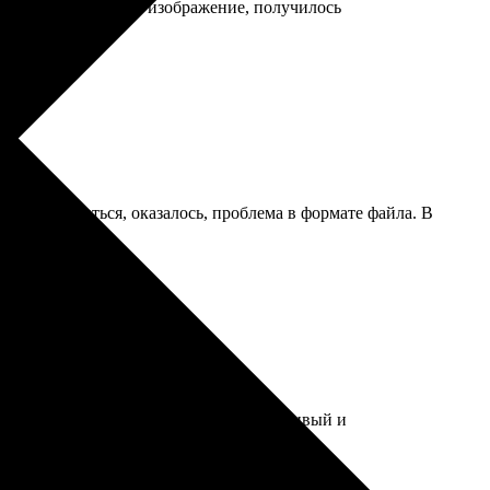
ли немного улучшить изображение, получилось
гла разобраться, оказалось, проблема в формате файла. В
осто, всё очень удобно. Персонал вежливый и
ем!