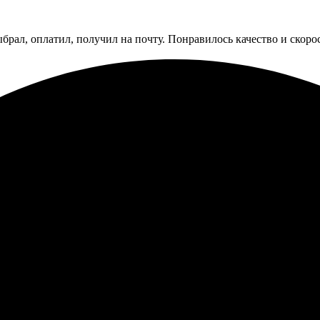
ыбрал, оплатил, получил на почту. Понравилось качество и скоро
– всё пришло в срок. Приятные цены, удобный сайт. Процесс зака
понятны. Получил вовремя, качественная печать и отличный сер