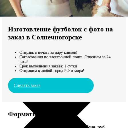
Не нашли Ваш город?
Мы доставляем по всему миру
Изготовление футболок с фото на
Продолжить без города
заказ в Солнечногорске
Отправь в печать за пару кликов!
Согласования по электронной почте. Отвечаем за 24
часа!
Срок выполнения заказа: 1 сутки
Отправим в любой город РФ и мира!
Сделать заказ
Форматы и цены
Услуга
Цена, руб.