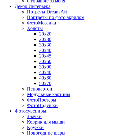
Отправьте за меня
Декор Интерьера
Потреты Dream Art
Портреты по фото акрилом
ФотоМозаика
Холсты
20х20
20х30
30х30
30х40
20х45
30х60
30х90
40х40
40х60
50х70
Пенокартон
Модульные картины
ФотоПостеры
ФотоПодушки
Фотоcувениры
Значки
Коврик для мыши
Кружки
Новогодние шары