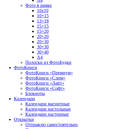
А4
Фото в рамке
10х10
10×15
13×18
15×15
15×20
20×20
20×30
30×30
30×40
A4
Полоски из ФотоБудки
ФотоКниги
ФотоКниги «Премиум»
ФотоКниги «Слим»
ФотоКниги «Лайт»
ФотоКниги «Софт»
Блокноты
Календари
Календари магнитные
Календари настольные
Календари настенные
Открытки
Отправлю самостоятельно