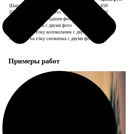
Шарик елочный с 1 фото
650
Шарик елочный с 2 фото
699
Шарик-шкатулка с одним фото
650
Шарик-шкатулка с двумя фото
699
Подвеска на елку колокольчик с двумя фото
590
Подвеска на елку снежинка с двумя фото
590
Примеры работ