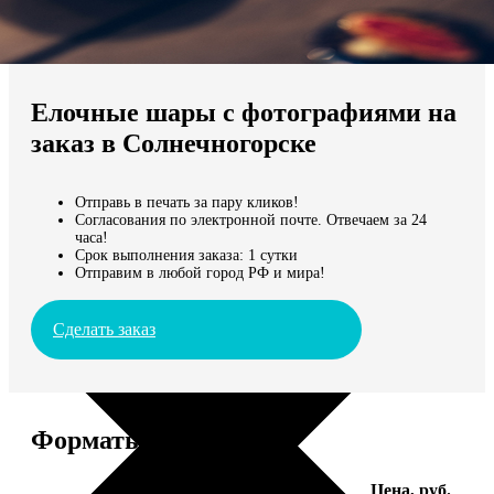
Не нашли Ваш город?
Мы доставляем по всему миру
Елочные шары с фотографиями на
Продолжить без города
заказ в Солнечногорске
Отправь в печать за пару кликов!
Согласования по электронной почте. Отвечаем за 24
часа!
Срок выполнения заказа: 1 сутки
Отправим в любой город РФ и мира!
Сделать заказ
Форматы и цены
Услуга
Цена, руб.