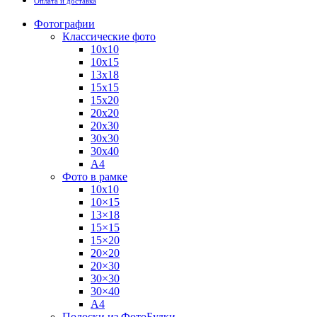
Оплата и доставка
Фотографии
Классические фото
10х10
10х15
13х18
15х15
15х20
20х20
20х30
30х30
30х40
А4
Фото в рамке
10х10
10×15
13×18
15×15
15×20
20×20
20×30
30×30
30×40
A4
Полоски из ФотоБудки