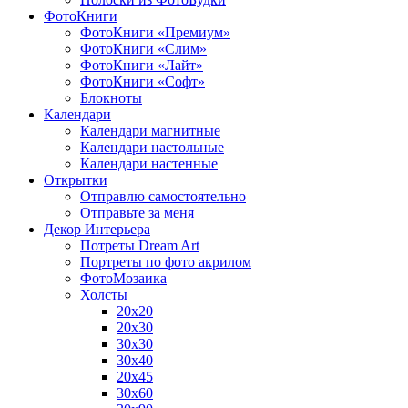
ФотоКниги
ФотоКниги «Премиум»
ФотоКниги «Слим»
ФотоКниги «Лайт»
ФотоКниги «Софт»
Блокноты
Календари
Календари магнитные
Календари настольные
Календари настенные
Открытки
Отправлю самостоятельно
Отправьте за меня
Декор Интерьера
Потреты Dream Art
Портреты по фото акрилом
ФотоМозаика
Холсты
20х20
20х30
30х30
30х40
20х45
30х60