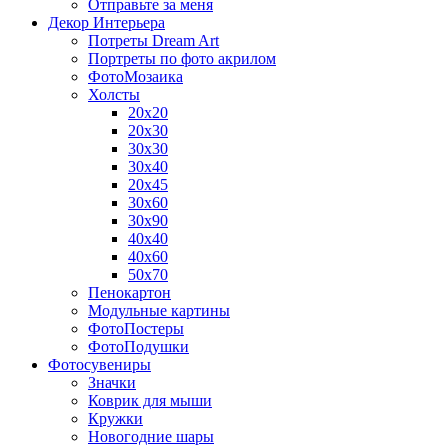
Отправьте за меня
Декор Интерьера
Потреты Dream Art
Портреты по фото акрилом
ФотоМозаика
Холсты
20х20
20х30
30х30
30х40
20х45
30х60
30х90
40х40
40х60
50х70
Пенокартон
Модульные картины
ФотоПостеры
ФотоПодушки
Фотоcувениры
Значки
Коврик для мыши
Кружки
Новогодние шары