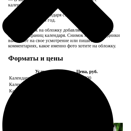
календарной сеткой.
— Обложка для календаря стандартная, дизайн
обновляем каждый год.
— В кружочек на обложку добавляем фотографию с
одной из страниц календаря. Снимок наши сотрудники
выбирают на свое усмотрение или пишите в
комментариях, какое именно фото хотите на обложку.
Форматы и цены
Услуга
Цена, руб.
Календарь настенный
от 1290
Календарь "домик"
890
Календарь магнитный отрывной
от 790
Примеры работ