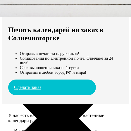
Не нашли Ваш город?
Мы доставляем по всему миру
Печать календарей на заказ в
Продолжить без города
Солнечногорске
Отправь в печать за пару кликов!
Согласования по электронной почте. Отвечаем за 24
часа!
Срок выполнения заказа: 1 сутки
Отправим в любой город РФ и мира!
Сделать заказ
У нас есть настольные, магнитные и настенные
календари разных размеров.
— В календаре 13 листов: обложка+листы с