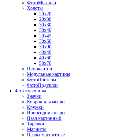
ФотоМозаика
Холсты
20х20
20х30
30х30
30х40
20х45
30х60
30х90
40х40
40х60
50х70
Пенокартон
Модульные картины
ФотоПостеры
ФотоПодушки
Фотоcувениры
Значки
Коврик для мыши
Кружки
Новогодние шары
Пазл картонный
Тарелки
Магниты
Пазлы магнитные