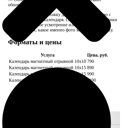
обновляем каждый год.
— В кружочек на обложку добавляем фотографию с
одной из страниц календаря. Снимок наши сотрудники
выбирают на свое усмотрение или пишите в
комментариях, какое именно фото хотите на обложку.
Форматы и цены
Услуга
Цена, руб.
Календарь магнитный отрывной 10x10
790
Календарь магнитный отрывной 10x15
890
Календарь магнитный отрывной 15x15
990
Календарь магнитный отрывной 15x20
1190
Примеры работ