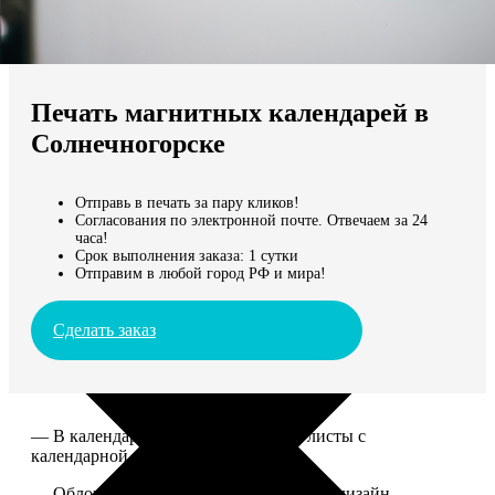
Не нашли Ваш город?
Мы доставляем по всему миру
Печать магнитных календарей в
Продолжить без города
Солнечногорске
Отправь в печать за пару кликов!
Согласования по электронной почте. Отвечаем за 24
часа!
Срок выполнения заказа: 1 сутки
Отправим в любой город РФ и мира!
Сделать заказ
— В календаре 13 листов: обложка+листы с
календарной сеткой.
— Обложка для календаря стандартная, дизайн