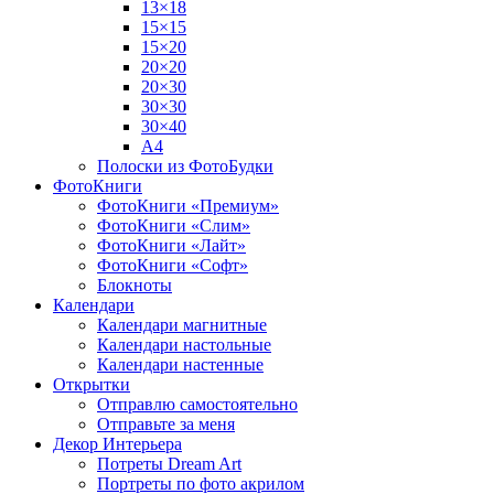
13×18
15×15
15×20
20×20
20×30
30×30
30×40
A4
Полоски из ФотоБудки
ФотоКниги
ФотоКниги «Премиум»
ФотоКниги «Слим»
ФотоКниги «Лайт»
ФотоКниги «Софт»
Блокноты
Календари
Календари магнитные
Календари настольные
Календари настенные
Открытки
Отправлю самостоятельно
Отправьте за меня
Декор Интерьера
Потреты Dream Art
Портреты по фото акрилом