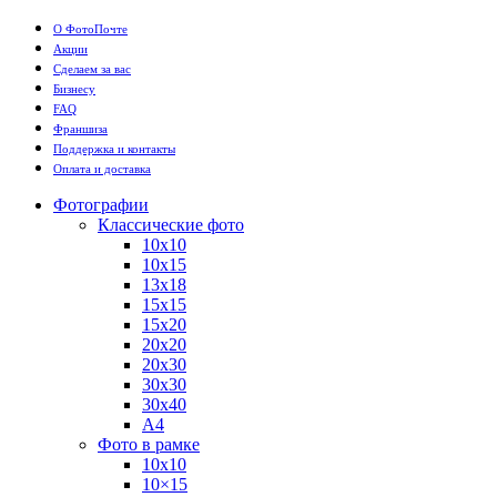
О ФотоПочте
Акции
Сделаем за вас
Бизнесу
FAQ
Франшиза
Поддержка и контакты
Оплата и доставка
Фотографии
Классические фото
10х10
10х15
13х18
15х15
15х20
20х20
20х30
30х30
30х40
А4
Фото в рамке
10х10
10×15