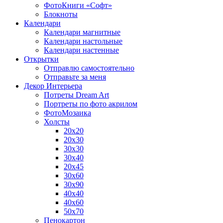
ФотоКниги «Софт»
Блокноты
Календари
Календари магнитные
Календари настольные
Календари настенные
Открытки
Отправлю самостоятельно
Отправьте за меня
Декор Интерьера
Потреты Dream Art
Портреты по фото акрилом
ФотоМозаика
Холсты
20х20
20х30
30х30
30х40
20х45
30х60
30х90
40х40
40х60
50х70
Пенокартон