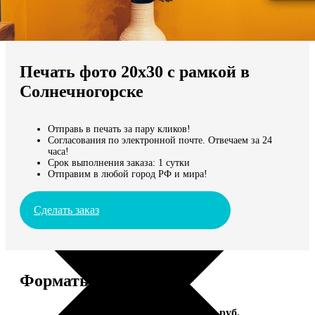
Не нашли Ваш город?
Мы доставляем по всему миру
Печать фото 20х30 с рамкой в
Продолжить без города
Солнечногорске
Отправь в печать за пару кликов!
Согласования по электронной почте. Отвечаем за 24
часа!
Срок выполнения заказа: 1 сутки
Отправим в любой город РФ и мира!
Сделать заказ
Форматы и цены
Услуга
Цена, руб.