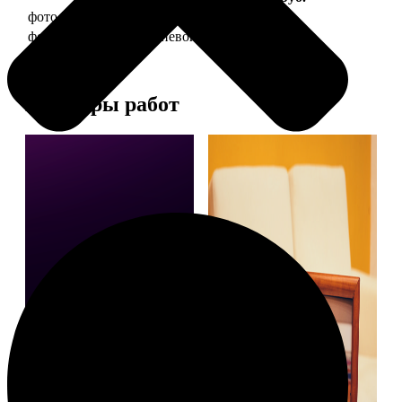
фото 20х30 в деревянной рамке
990
фото 20х30 в алюминиевой рамке
2490
Примеры работ