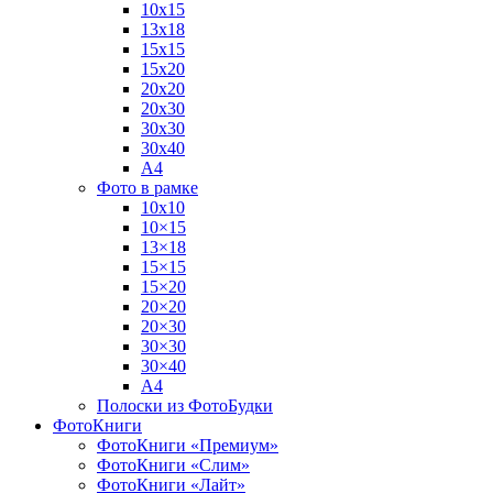
10х15
13х18
15х15
15х20
20х20
20х30
30х30
30х40
А4
Фото в рамке
10х10
10×15
13×18
15×15
15×20
20×20
20×30
30×30
30×40
A4
Полоски из ФотоБудки
ФотоКниги
ФотоКниги «Премиум»
ФотоКниги «Слим»
ФотоКниги «Лайт»