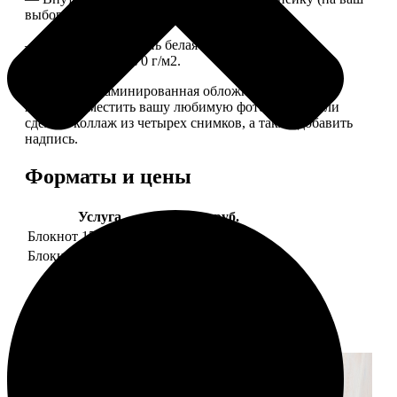
выбор), скрепленных сбоку скобой.
— Приятная на ощупь белая сатиновая бумага
плотностью 150-170 г/м2.
— Плотная ламинированная обложка. На обложке
можно разместить вашу любимую фотографию или
сделать коллаж из четырех снимков, а также добавить
надпись.
Форматы и цены
Услуга
Цена, руб.
Блокнот 15х20 клетка
990
Блокнот 15х20 линейка
990
Примеры работ