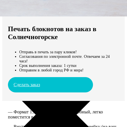
Не нашли Ваш город?
Мы доставляем по всему миру
Печать блокнотов на заказ в
Продолжить без города
Солнечногорске
Отправь в печать за пару кликов!
Согласования по электронной почте. Отвечаем за 24
часа!
Срок выполнения заказа: 1 сутки
Отправим в любой город РФ и мира!
Сделать заказ
— Формат 15*20. Компактный и удобный, легко
поместится в сумку или рюкзак.
— Внутри 100 страниц в клетку или в линейку (на ваш