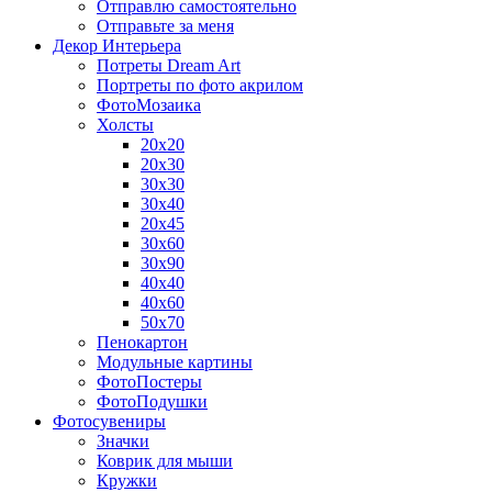
Отправлю самостоятельно
Отправьте за меня
Декор Интерьера
Потреты Dream Art
Портреты по фото акрилом
ФотоМозаика
Холсты
20х20
20х30
30х30
30х40
20х45
30х60
30х90
40х40
40х60
50х70
Пенокартон
Модульные картины
ФотоПостеры
ФотоПодушки
Фотоcувениры
Значки
Коврик для мыши
Кружки