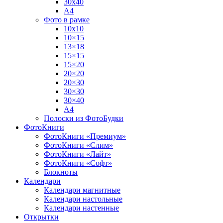
30х40
А4
Фото в рамке
10х10
10×15
13×18
15×15
15×20
20×20
20×30
30×30
30×40
A4
Полоски из ФотоБудки
ФотоКниги
ФотоКниги «Премиум»
ФотоКниги «Слим»
ФотоКниги «Лайт»
ФотоКниги «Софт»
Блокноты
Календари
Календари магнитные
Календари настольные
Календари настенные
Открытки