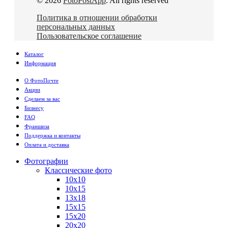
© 2026
FotoPostApp
. All rights reserved
Политика в отношении обработки
персональных данных
Пользовательское соглашение
Каталог
Информация
О ФотоПочте
Акции
Сделаем за вас
Бизнесу
FAQ
Франшиза
Поддержка и контакты
Оплата и доставка
Фотографии
Классические фото
10х10
10х15
13х18
15х15
15х20
20х20