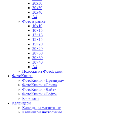
20х30
30х30
30х40
А4
Фото в рамке
10х10
10×15
13×18
15×15
15×20
20×20
20×30
30×30
30×40
A4
Полоски из ФотоБудки
ФотоКниги
ФотоКниги «Премиум»
ФотоКниги «Слим»
ФотоКниги «Лайт»
ФотоКниги «Софт»
Блокноты
Календари
Календари магнитные
Календари настольные