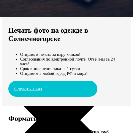
Не нашли Ваш город?
Мы доставляем по всему миру
Печать фото на одежде в
Продолжить без города
Солнечногорске
Отправь в печать за пару кликов!
Согласования по электронной почте. Отвечаем за 24
часа!
Срок выполнения заказа: 1 сутки
Отправим в любой город РФ и мира!
Сделать заказ
Форматы и цены
Услуга
Цена, руб.