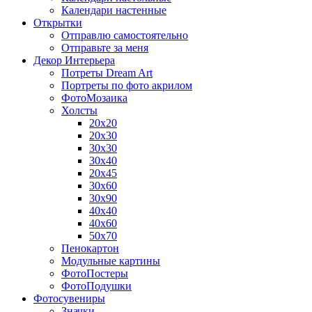
Календари настенные
Открытки
Отправлю самостоятельно
Отправьте за меня
Декор Интерьера
Потреты Dream Art
Портреты по фото акрилом
ФотоМозаика
Холсты
20х20
20х30
30х30
30х40
20х45
30х60
30х90
40х40
40х60
50х70
Пенокартон
Модульные картины
ФотоПостеры
ФотоПодушки
Фотоcувениры
Значки