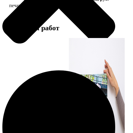
печать фото на холсте с подрамником
2490
Примеры работ