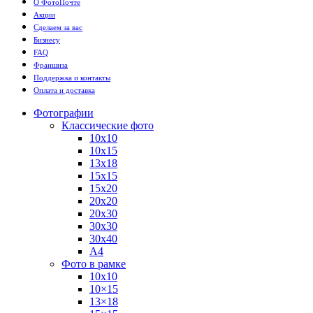
О ФотоПочте
Акции
Сделаем за вас
Бизнесу
FAQ
Франшиза
Поддержка и контакты
Оплата и доставка
Фотографии
Классические фото
10х10
10х15
13х18
15х15
15х20
20х20
20х30
30х30
30х40
А4
Фото в рамке
10х10
10×15
13×18