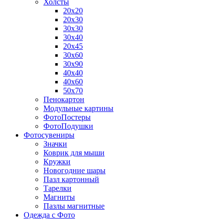
Холсты
20х20
20х30
30х30
30х40
20х45
30х60
30х90
40х40
40х60
50х70
Пенокартон
Модульные картины
ФотоПостеры
ФотоПодушки
Фотоcувениры
Значки
Коврик для мыши
Кружки
Новогодние шары
Пазл картонный
Тарелки
Магниты
Пазлы магнитные
Одежда с Фото