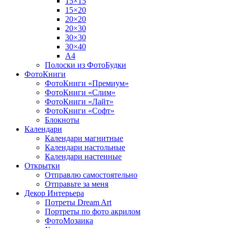
15×15
15×20
20×20
20×30
30×30
30×40
A4
Полоски из ФотоБудки
ФотоКниги
ФотоКниги «Премиум»
ФотоКниги «Слим»
ФотоКниги «Лайт»
ФотоКниги «Софт»
Блокноты
Календари
Календари магнитные
Календари настольные
Календари настенные
Открытки
Отправлю самостоятельно
Отправьте за меня
Декор Интерьера
Потреты Dream Art
Портреты по фото акрилом
ФотоМозаика