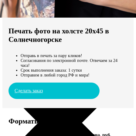
Не нашли Ваш город?
Мы доставляем по всему миру
Печать фото на холсте 20х45 в
Продолжить без города
Солнечногорске
Отправь в печать за пару кликов!
Согласования по электронной почте. Отвечаем за 24
часа!
Срок выполнения заказа: 1 сутки
Отправим в любой город РФ и мира!
Сделать заказ
Форматы и цены
Услуга
Цена, руб.