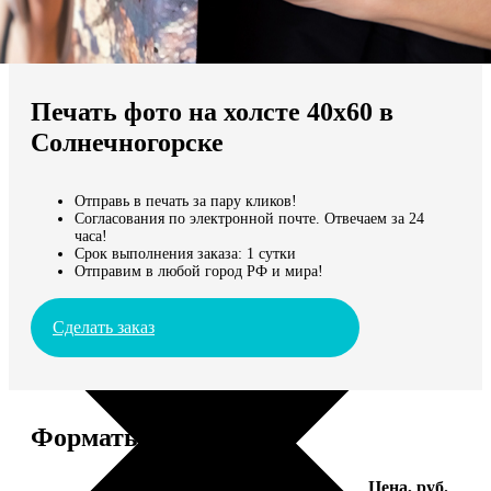
Не нашли Ваш город?
Мы доставляем по всему миру
Печать фото на холсте 40х60 в
Продолжить без города
Солнечногорске
Отправь в печать за пару кликов!
Согласования по электронной почте. Отвечаем за 24
часа!
Срок выполнения заказа: 1 сутки
Отправим в любой город РФ и мира!
Сделать заказ
Форматы и цены
Услуга
Цена, руб.