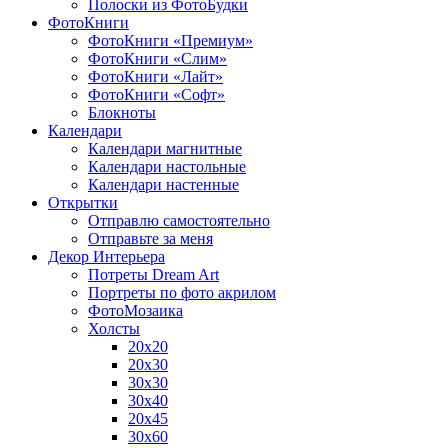
Полоски из ФотоБудки
ФотоКниги
ФотоКниги «Премиум»
ФотоКниги «Слим»
ФотоКниги «Лайт»
ФотоКниги «Софт»
Блокноты
Календари
Календари магнитные
Календари настольные
Календари настенные
Открытки
Отправлю самостоятельно
Отправьте за меня
Декор Интерьера
Потреты Dream Art
Портреты по фото акрилом
ФотоМозаика
Холсты
20х20
20х30
30х30
30х40
20х45
30х60