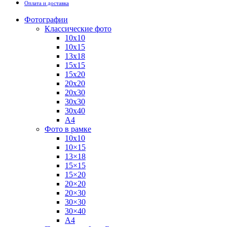
Оплата и доставка
Фотографии
Классические фото
10х10
10х15
13х18
15х15
15х20
20х20
20х30
30х30
30х40
А4
Фото в рамке
10х10
10×15
13×18
15×15
15×20
20×20
20×30
30×30
30×40
A4