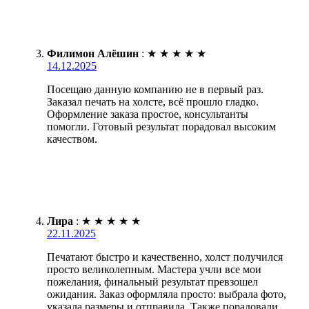
Филимон Алёшин
:
★
★
★
★
★
14.12.2025
Посещаю данную компанию не в первый раз.
Заказал печать на холсте, всё прошло гладко.
Оформление заказа простое, консультанты
помогли. Готовый результат порадовал высоким
качеством.
Лира
:
★
★
★
★
★
22.11.2025
Печатают быстро и качественно, холст получился
просто великолепным. Мастера учли все мои
пожелания, финальный результат превзошел
ожидания. Заказ оформляла просто: выбрала фото,
указала размеры и отправила. Также порадовали