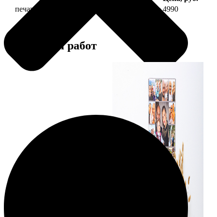
печать фото на холсте 40х60 на подрамнике
4990
Примеры работ