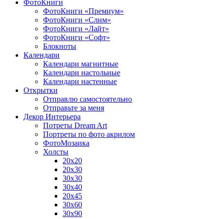
ФотоКниги
ФотоКниги «Премиум»
ФотоКниги «Слим»
ФотоКниги «Лайт»
ФотоКниги «Софт»
Блокноты
Календари
Календари магнитные
Календари настольные
Календари настенные
Открытки
Отправлю самостоятельно
Отправьте за меня
Декор Интерьера
Потреты Dream Art
Портреты по фото акрилом
ФотоМозаика
Холсты
20х20
20х30
30х30
30х40
20х45
30х60
30х90