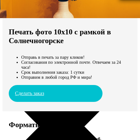
Не нашли Ваш город?
Мы доставляем по всему миру
Печать фото 10х10 с рамкой в
Продолжить без города
Солнечногорске
Отправь в печать за пару кликов!
Согласования по электронной почте. Отвечаем за 24
часа!
Срок выполнения заказа: 1 сутки
Отправим в любой город РФ и мира!
Сделать заказ
Форматы и цены
Услуга
Цена, руб.