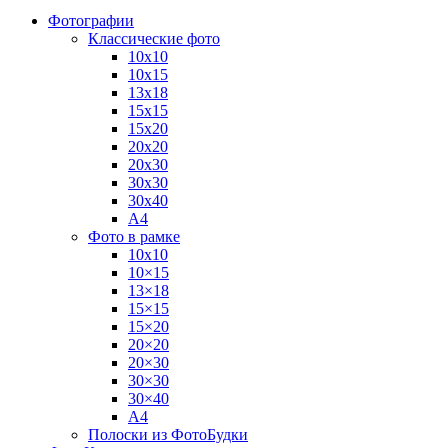
Фотографии
Классические фото
10х10
10х15
13х18
15х15
15х20
20х20
20х30
30х30
30х40
А4
Фото в рамке
10х10
10×15
13×18
15×15
15×20
20×20
20×30
30×30
30×40
A4
Полоски из ФотоБудки