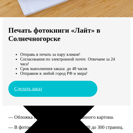
Не нашли Ваш город?
Мы доставляем по всему миру
Печать фотокниги «Лайт» в
Продолжить без города
Солнечногорске
Отправь в печать за пару кликов!
Согласования по электронной почте. Отвечаем за 24
часа!
Срок выполнения заказа: до 48 часов
Отправим в любой город РФ и мира!
Сделать заказ
— Обложка из твердого ламинированного картона.
— В фотокниге можно разместить от 40 до 300 страниц.