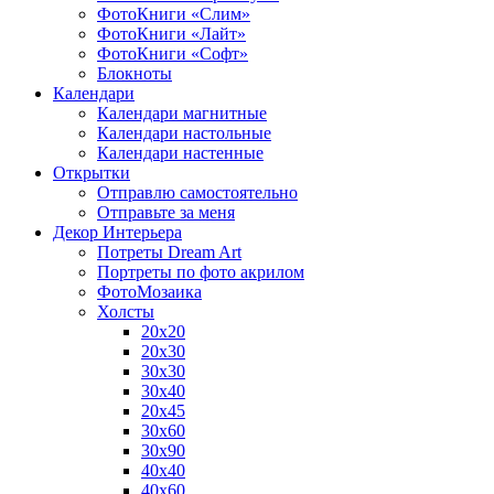
ФотоКниги «Слим»
ФотоКниги «Лайт»
ФотоКниги «Софт»
Блокноты
Календари
Календари магнитные
Календари настольные
Календари настенные
Открытки
Отправлю самостоятельно
Отправьте за меня
Декор Интерьера
Потреты Dream Art
Портреты по фото акрилом
ФотоМозаика
Холсты
20х20
20х30
30х30
30х40
20х45
30х60
30х90
40х40
40х60