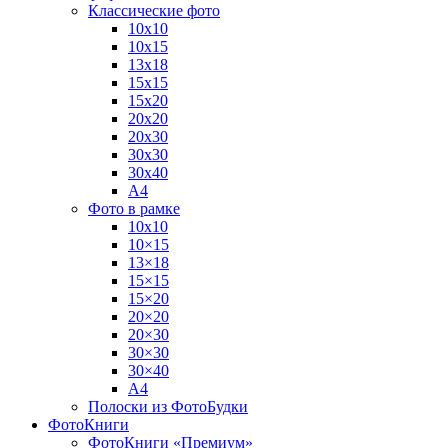
Классические фото
10х10
10х15
13х18
15х15
15х20
20х20
20х30
30х30
30х40
А4
Фото в рамке
10х10
10×15
13×18
15×15
15×20
20×20
20×30
30×30
30×40
A4
Полоски из ФотоБудки
ФотоКниги
ФотоКниги «Премиум»