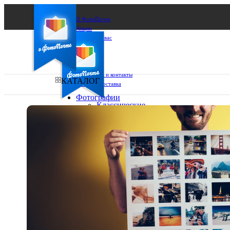
О ФотоПочте
Акции
Сделаем за вас
Бизнесу
FAQ
Франшиза
Поддержка и контакты
КАТАЛОГ
Оплата и доставка
Фотографии
Классические
фото
Ваш город:
10х10
10х15
Ваш регион доставки
13х18
15х15
Выберите из списка:
15х20
20х20
20х30
30х30
30х40
А4
Фото
в