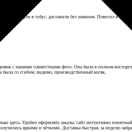
ные. Свернули в тубус, доставили без заминов. Повесил в гараже
омик с нашими совместными фото. Она была в полном восторге!
а была со сгибом, видимо, производственный косяк.
олько здесь. Удобно оформлять заказы, сайт интуитивно понятны
олучились яркими и чёткими. Доставка быстрая, за неделю забра