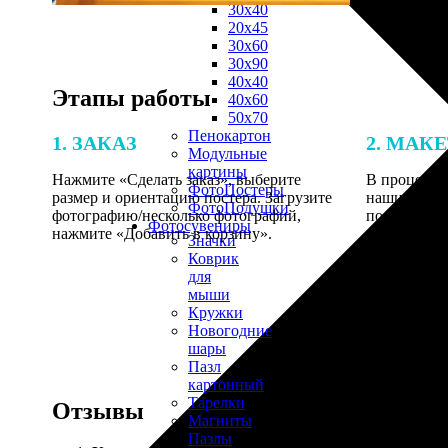
30х40
20х45
30х60
30х90
40х40
Этапы работы
40х60
50х70
Пенокартон
1. ЗАКАЗ
2. МАК
Модульные
картины
Нажмите «Сделать заказ», выберите
В процессе 
ФотоПостеры
размер и ориентацию постера. Загрузите
наши специ
ФотоПодушки
фотографию/несколько фотографий,
по указанно
Фотоcувениры
нажмите «Добавить в корзину».
согласовани
Значки
Коврик
для
мыши
Кружки
Новогодние
шары
Пазл
картонный
Тарелки
Отзывы
Магниты
Пазлы