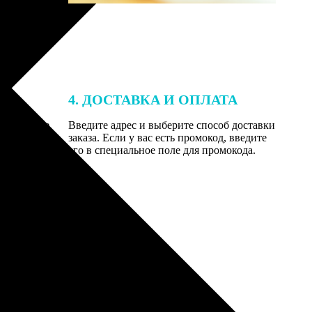
4. ДОСТАВКА И ОПЛАТА
той. После
Введите адрес и выберите способ доставки
 на email с
заказа. Если у вас есть промокод, введите
вим заказ
его в специальное поле для промокода.
мером для