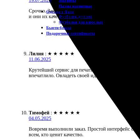
19.07.2025
Магниты
Пазлы магнитные
Срочно. Заказала постеры на заказ. Очень рада, ч
Одежда с Фото
и они их качественно обработали. Результат превз
Футболки детские
Футболки для взрослых
Бьюти-боксы
Подарочные сертификаты
Лилия
:
★
★
★
★
★
11.06.2025
Крутейший сервис для печати постеров! Заказала б
впечатлило. Овладеть своей идеей с помощью проф
Тимофей
:
★
★
★
★
★
04.05.2025
Вовремя выполнили заказ. Простой интерфейс сайт
всем, кто ценит качество.