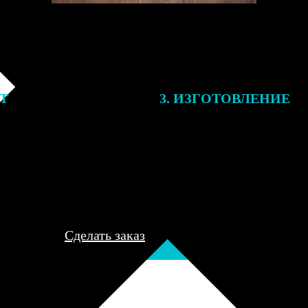
ЕТ
3. ИЗГОТОВЛЕНИЕ
подготовки заказа к печати
Оплатите заказ банковской кар
алисты могут связаться с Вами
оплаты получите подтверждение
му телефону или email для
описанием заказа. Когда отпра
я деталей.
вы получите письмо с трек-но
отслеживания.
Сделать заказ