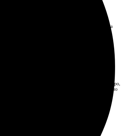
ветили на все вопросы. Через несколько дней забрала
тов и четкостью изображений. Всё сделано очень быстро,
телефону, никаких проблем. Доставка в срок, упаковано