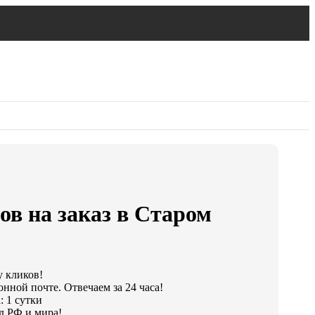
ов на заказ в Старом
у кликов!
нной почте. Отвечаем за 24 часа!
: 1 сутки
д РФ и мира!