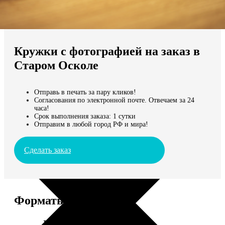
Не нашли Ваш город?
Мы доставляем по всему миру
Кружки с фотографией на заказ в
Продолжить без города
Старом Осколе
Отправь в печать за пару кликов!
Согласования по электронной почте. Отвечаем за 24
часа!
Срок выполнения заказа: 1 сутки
Отправим в любой город РФ и мира!
Сделать заказ
Форматы и цены
Услуга
Цена, руб.