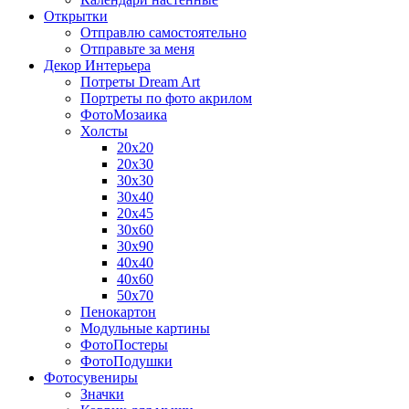
Открытки
Отправлю самостоятельно
Отправьте за меня
Декор Интерьера
Потреты Dream Art
Портреты по фото акрилом
ФотоМозаика
Холсты
20х20
20х30
30х30
30х40
20х45
30х60
30х90
40х40
40х60
50х70
Пенокартон
Модульные картины
ФотоПостеры
ФотоПодушки
Фотоcувениры
Значки