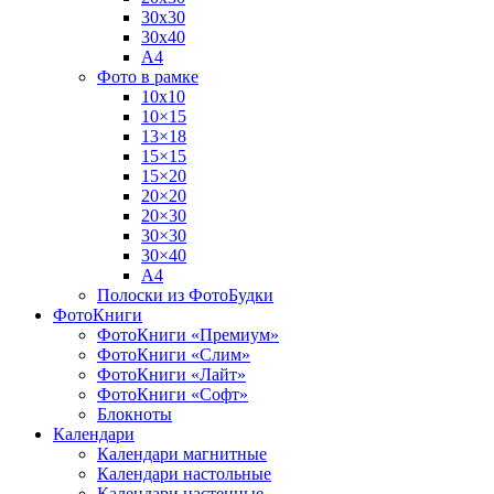
30х30
30х40
А4
Фото в рамке
10х10
10×15
13×18
15×15
15×20
20×20
20×30
30×30
30×40
A4
Полоски из ФотоБудки
ФотоКниги
ФотоКниги «Премиум»
ФотоКниги «Слим»
ФотоКниги «Лайт»
ФотоКниги «Софт»
Блокноты
Календари
Календари магнитные
Календари настольные
Календари настенные