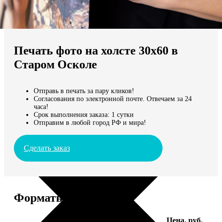
Не нашли Ваш город?
Мы доставляем по всему миру
Печать фото на холсте 30х60 в
Продолжить без города
Старом Осколе
Отправь в печать за пару кликов!
Согласования по электронной почте. Отвечаем за 24
часа!
Срок выполнения заказа: 1 сутки
Отправим в любой город РФ и мира!
Сделать заказ
Форматы и цены
Услуга
Цена, руб.