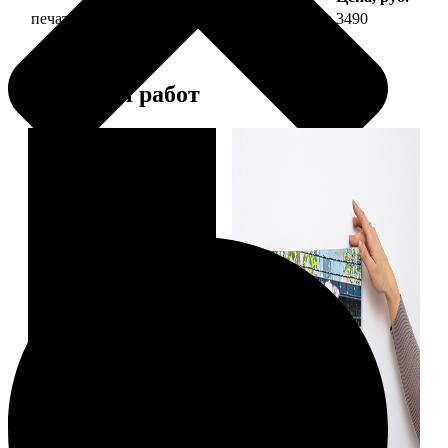
печать фото на холсте 30х60 на подрамнике
3490
Примеры работ