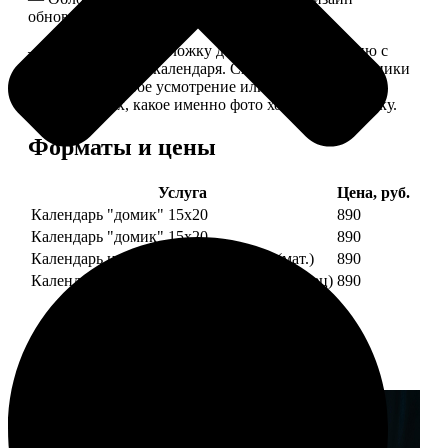
обновляем каждый год.
— В кружочек на обложку добавляем фотографию с
одной из страниц календаря. Снимок наши сотрудники
выбирают на свое усмотрение или пишите в
комментариях, какое именно фото хотите на обложку.
Форматы и цены
Услуга
Цена, руб.
Календарь "домик" 15х20
890
Календарь "домик" 15х20
890
Календарь настольный А5 210х148 (мат.)
890
Календарь настольный А5 210х148 (глянец)
890
Примеры работ