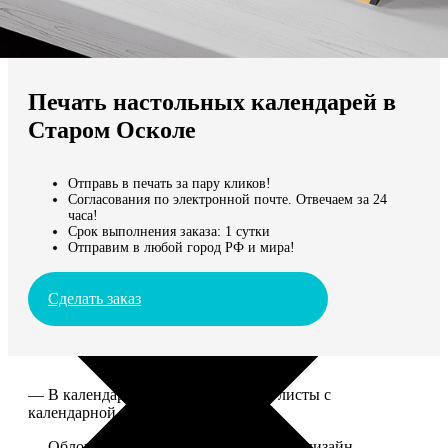
Не нашли Ваш город?
Мы доставляем по всему миру
Печать настольных календарей в
Продолжить без города
Старом Осколе
Отправь в печать за пару кликов!
Согласования по электронной почте. Отвечаем за 24
часа!
Срок выполнения заказа: 1 сутки
Отправим в любой город РФ и мира!
Сделать заказ
— В календаре 13 листов: обложка+листы с
календарной сеткой.
— Обложка для календаря стандартная, дизайн