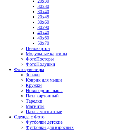
20х30
30х30
30х40
20х45
30х60
30х90
40х40
40х60
50х70
Пенокартон
Модульные картины
ФотоПостеры
ФотоПодушки
Фотоcувениры
Значки
Коврик для мыши
Кружки
Новогодние шары
Пазл картонный
Тарелки
Магниты
Пазлы магнитные
Одежда с Фото
Футболки детские
Футболки для взрослых