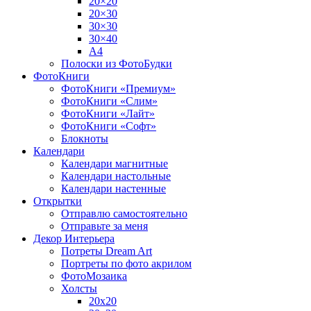
20×20
20×30
30×30
30×40
A4
Полоски из ФотоБудки
ФотоКниги
ФотоКниги «Премиум»
ФотоКниги «Слим»
ФотоКниги «Лайт»
ФотоКниги «Софт»
Блокноты
Календари
Календари магнитные
Календари настольные
Календари настенные
Открытки
Отправлю самостоятельно
Отправьте за меня
Декор Интерьера
Потреты Dream Art
Портреты по фото акрилом
ФотоМозаика
Холсты
20х20