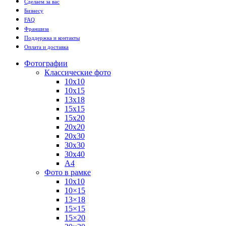
Сделаем за вас
Бизнесу
FAQ
Франшиза
Поддержка и контакты
Оплата и доставка
Фотографии
Классические фото
10х10
10х15
13х18
15х15
15х20
20х20
20х30
30х30
30х40
А4
Фото в рамке
10х10
10×15
13×18
15×15
15×20